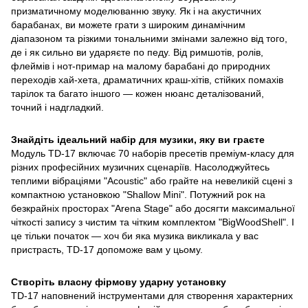
призматичному моделюванню звуку. Як і на акустичних
барабанах, ви можете грати з широким динамічним
діапазоном та різкими тональними змінами залежно від того,
де і як сильно ви ударяєте по педу. Від римшотів, ролів,
флеймів і нот-примар на малому барабані до природних
переходів хай-хета, драматичних краш-хітів, стійких помахів
тарілок та багато іншого — кожен нюанс деталізований,
точний і надгладкий.
Знайдіть ідеальний набір для музики, яку ви граєте
Модуль TD-17 включає 70 наборів пресетів преміум-класу для
різних професійних музичних сценаріїв. Насолоджуйтесь
теплими вібраціями "Acoustic" або грайте на невеликій сцені з
компактною установкою "Shallow Mini". Потужний рок на
безкрайніх просторах "Arena Stage" або досягти максимальної
чіткості запису з чистим та чітким комплектом "BigWoodShell". І
це тільки початок — хоч би яка музика викликала у вас
пристрасть, TD-17 допоможе вам у цьому.
Створіть власну фірмову ударну установку
TD-17 наповнений інструментами для створення характерних