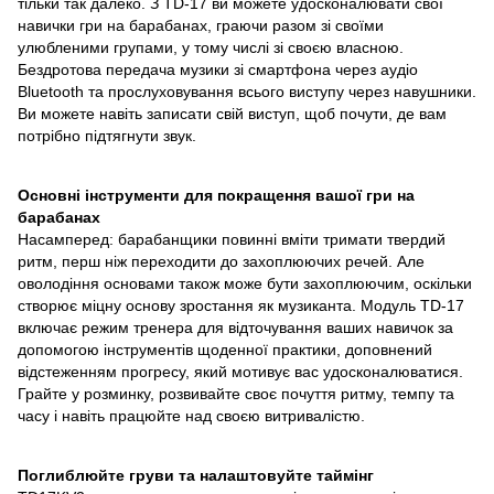
тільки так далеко. З TD-17 ви можете удосконалювати свої
навички гри на барабанах, граючи разом зі своїми
улюбленими групами, у тому числі зі своєю власною.
Бездротова передача музики зі смартфона через аудіо
Bluetooth та прослуховування всього виступу через навушники.
Ви можете навіть записати свій виступ, щоб почути, де вам
потрібно підтягнути звук.
Основні інструменти для покращення вашої гри на
барабанах
Насамперед: барабанщики повинні вміти тримати твердий
ритм, перш ніж переходити до захоплюючих речей. Але
оволодіння основами також може бути захоплюючим, оскільки
створює міцну основу зростання як музиканта. Модуль TD-17
включає режим тренера для відточування ваших навичок за
допомогою інструментів щоденної практики, доповнений
відстеженням прогресу, який мотивує вас удосконалюватися.
Грайте у розминку, розвивайте своє почуття ритму, темпу та
часу і навіть працюйте над своєю витривалістю.
Поглиблюйте груви та налаштовуйте таймінг