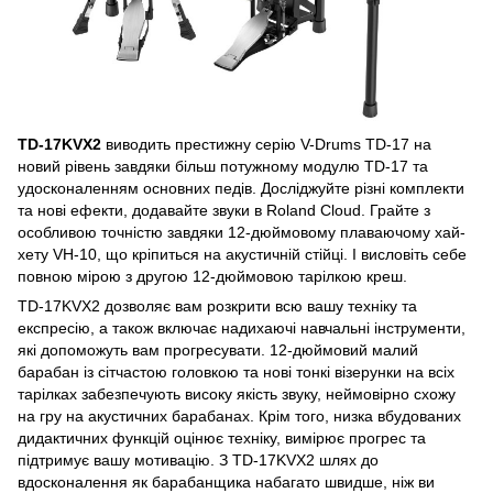
TD-17KVX2
виводить престижну серію V-Drums TD-17 на
новий рівень завдяки більш потужному модулю TD-17 та
удосконаленням основних педів. Досліджуйте різні комплекти
та нові ефекти, додавайте звуки в Roland Cloud. Грайте з
особливою точністю завдяки 12-дюймовому плаваючому хай-
хету VH-10, що кріпиться на акустичній стійці. І висловіть себе
повною мірою з другою 12-дюймовою тарілкою креш.
TD-17KVX2 дозволяє вам розкрити всю вашу техніку та
експресію, а також включає надихаючі навчальні інструменти,
які допоможуть вам прогресувати. 12-дюймовий малий
барабан із сітчастою головкою та нові тонкі візерунки на всіх
тарілках забезпечують високу якість звуку, неймовірно схожу
на гру на акустичних барабанах. Крім того, низка вбудованих
дидактичних функцій оцінює техніку, вимірює прогрес та
підтримує вашу мотивацію. З TD-17KVX2 шлях до
вдосконалення як барабанщика набагато швидше, ніж ви