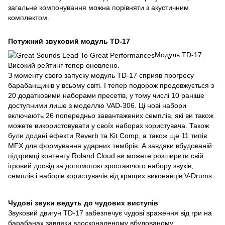
загальне компонування можна порівняти з акустичним
комплектом.
Потужний звуковий модуль TD-17
Модуль TD-17.
Високий рейтинг тепер оновлено.
З моменту свого запуску модуль TD-17 сприяв прогресу
барабанщиків у всьому світі. І тепер подорож продовжується з
20 додатковими наборами пресетів, у тому числі 10 раніше
доступними лише з моделлю VAD-306. Ці нові набори
включають 26 попередньо завантажених семплів, які ви також
можете використовувати у своїх наборах користувача. Також
були додані ефекти Reverb та Kit Comp, а також ще 11 типів
MFX для формування ударних тембрів. А завдяки вбудованій
підтримці контенту Roland Cloud ви можете розширити свій
ігровий досвід за допомогою зростаючого набору звуків,
семплів і наборів користувачів від кращих виконавців V-Drums.
Чудові звуки ведуть до чудових виступів
Звуковий двигун TD-17 забезпечує чудові враження від гри на
барабанах завдяки вдосконаленому вбудованому