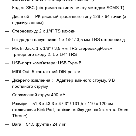
Кодек: SBC (підтримка захисту вмісту методом SCMS-T)
Дисплей : РК-дисплей графічного типу 128 x 64 точки (з
підсвічуванням)
Стереовихід: 2 x 1/4" TS виходи
Гніздо для навушників: 1 x 1/8" / 3,5 мм TRS стереовихід
Mix In Jack: 1 x 1/8" / 3,5 мм TRS стереовхідРоз’єм
тригерного входу 2: 1 x 1/4" TRS
USB-порт комп’ютера: USB Type-B
MIDI Out: 5-контактний DIN-роз’єм
Джерело живлення : Адаптер змінного струму, 9 В
постійного струму
Споживаний струм 490 мА
Розміри 51,8 x 43,3 x 47,3" / 131,5 x 110 x 120 см
(включаючи Kick Pad, тарілки, стійку для хай-хета та Drum
Throne)
Вага 54,5 фунтів / 24,7 кг