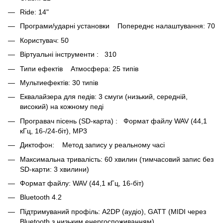
Ride: 14"
Програми/ударні установки Попереднє налаштування: 70
Користувач: 50
Віртуальні інструменти : 310
Типи ефектів Атмосфера: 25 типів
Мультиефектів: 30 типів
Еквалайзера для педів: 3 смуги (низький, середній,
високий) на кожному педі
Програвач пісень (SD-карта) : Формат файлу WAV (44,1
кГц, 16-/24-біт), MP3
Диктофон: Метод запису у реальному часі
Максимальна тривалість: 60 хвилин (тимчасовий запис без
SD-карти: 3 хвилини)
Формат файлу: WAV (44,1 кГц, 16-біт)
Bluetooth 4.2
Підтримуваний профіль: A2DP (аудіо), GATT (MIDI через
Bluetooth з низьким енергоспоживанням)