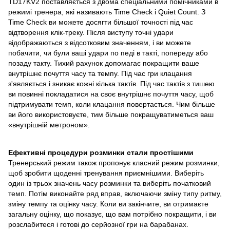
TD17KV2 поставляється з двома спеціальними помічниками в
режимі тренера, які називають Time Check і Quiet Count. З
Time Check ви можете досягти більшої точності під час
відтворення клік-треку. Після виступу точні удари
відображаються з відсотковим значенням, і ви можете
побачити, чи були ваші удари по педі в такті, попереду або
позаду такту. Тихий рахунок допомагає покращити ваше
внутрішнє почуття часу та темпу. Під час гри клацання
з'являється і зникає кожні кілька тактів. Під час тактів з тишею
ви повинні покладатися на своє внутрішнє почуття часу, щоб
підтримувати темп, коли клацання повертається. Чим більше
ви його використовуєте, тим більше покращуватиметься ваш
«внутрішній метроном».
Ефективні процедури розминки стали простішими
Тренерський режим також пропонує класний режим розминки,
щоб зробити щоденні тренування приємнішими. Виберіть
один із трьох значень часу розминки та виберіть початковий
темп. Потім виконайте ряд вправ, включаючи зміну типу ритму,
зміну темпу та оцінку часу. Коли ви закінчите, ви отримаєте
загальну оцінку, що показує, що вам потрібно покращити, і ви
розслабитеся і готові до серйозної гри на барабанах.