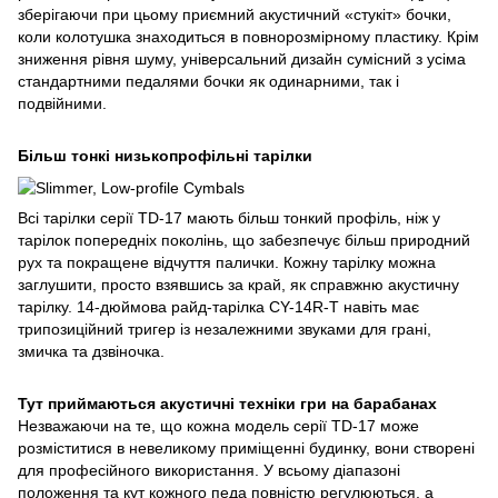
зберігаючи при цьому приємний акустичний «стукіт» бочки,
коли колотушка знаходиться в повнорозмірному пластику. Крім
зниження рівня шуму, універсальний дизайн сумісний з усіма
стандартними педалями бочки як одинарними, так і
подвійними.
Більш тонкі низькопрофільні тарілки
Всі тарілки серії TD-17 мають більш тонкий профіль, ніж у
тарілок попередніх поколінь, що забезпечує більш природний
рух та покращене відчуття палички. Кожну тарілку можна
заглушити, просто взявшись за край, як справжню акустичну
тарілку. 14-дюймова райд-тарілка CY-14R-T навіть має
трипозиційний тригер із незалежними звуками для грані,
змичка та дзвіночка.
Тут приймаються акустичні техніки гри на барабанах
Незважаючи на те, що кожна модель серії TD-17 може
розміститися в невеликому приміщенні будинку, вони створені
для професійного використання. У всьому діапазоні
положення та кут кожного педа повністю регулюються, а