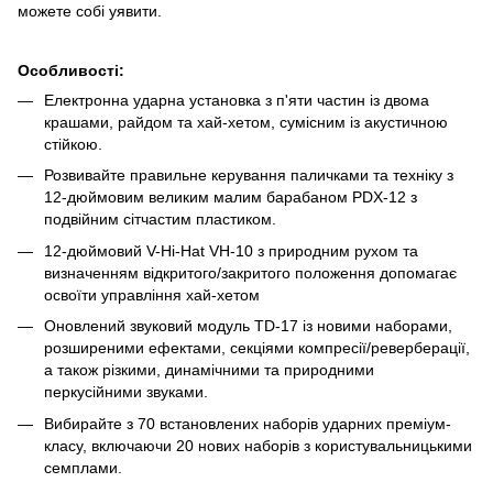
можете собі уявити.
Особливості:
Електронна ударна установка з п'яти частин із двома
крашами, райдом та хай-хетом, сумісним із акустичною
стійкою.
Розвивайте правильне керування паличками та техніку з
12-дюймовим великим малим барабаном PDX-12 з
подвійним сітчастим пластиком.
12-дюймовий V-Hi-Hat VH-10 з природним рухом та
визначенням відкритого/закритого положення допомагає
освоїти управління хай-хетом
Оновлений звуковий модуль TD-17 із новими наборами,
розширеними ефектами, секціями компресії/реверберації,
а також різкими, динамічними та природними
перкусійними звуками.
Вибирайте з 70 встановлених наборів ударних преміум-
класу, включаючи 20 нових наборів з користувальницькими
семплами.