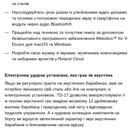
та стилів
Насолоджуйтесь грою разом із улюбленими відео-уроками
та піснями з потоковою передачею звуку зі смартфона на
модуль через аудіо Bluetooth®.
Працюйте над технікою та почуттям темпу за допомогою
безкоштовного програмного забезпечення Melodics™ for V-
Drums для macOS та Windows.
Розробте свою музику зі звуками, музичними композиціями
та наборами артистів у Roland Cloud
Електронна ударна установка, яка грає як акустика
Якщо ви регулярно граєте на акустичних барабанах, вам не
потрібно змінювати свій стиль або йти на компроміс із
електронною установкою. TD-17 дозволяє використовувати ті
ж техніки акустичної гри завдяки великому 12-дюймовому
малому барабану і природному хай-хету з відповідною
педаллю управління. А з чудовою колекцією комплектів на
борту ви відчуєте автентичний характер і звук акустичних
барабанів із блискавичним часом відгуку.