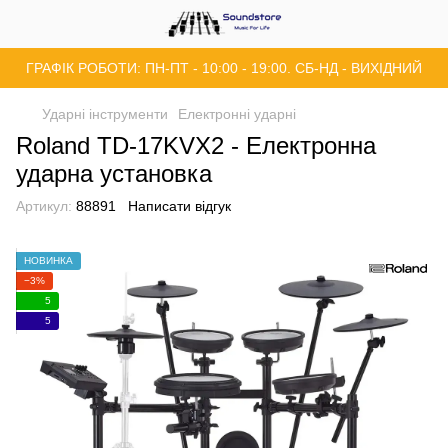
ГРАФІК РОБОТИ: ПН-ПТ - 10:00 - 19:00. СБ-НД - ВИХІДНИЙ
Ударні інструменти
Електронні ударні
Roland TD-17KVX2 - Електронна
ударна установка
Артикул:
88891
Написати відгук
НОВИНКА
−3%
5
5