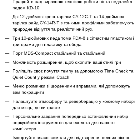
Працюйте над виразною технікою роботи ніг та педалей з
педом KD-10.
Дві 12-дюймові креш-тарілки CY-12C-T та 14-дюймова
тарілка райд CY-14R-T з тонкими профілями забезпечують
природне відчуття та реалістичний рух.
Три 10-дюймових педа тома PDX-8 з сітчастим пластиком і
тригерами для пластику та обода
Порт MDS-Compact стабільний та стабільний
Можливість розширення, щоб охопити ваші стилі гри
Поліпшіть своє почуття темпу за допомогою Time Check та
Quiet Count у режимі Coach.
Меню розминки зі щоденними вправами, які допоможуть
вам покращити
Налаштуйте атмосферу та реверберацію у кожному наборі
для місць, де ви граєте.
Персональне завдання попередньо встановлений набір
перкусійних інструментів для ехолота для вашого
комп'ютера
Імпортуйте власні семпли для відтворення певних пісень