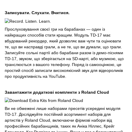
Записувати. Слухати. Вчитися.
Прослуховування своєї гри на барабанах — один із
найкращих способів стати кращим. Модуль TD-17 має
вбудований рекордер, який дозволяє вам чути та оцінювати
те, що ви насправді грали, а не те, що ви думали, що грали.
Записуйте сольні партії або барабани разом із демо-піснями
TD-17, звуком, що зберігається на SD-карті, або музикою, що
транслюється з вашого телефону. Поряд із самооцінкою, це
простий спосіб записати високоякісний звук для відеороликів
про продуктивність на YouTube.
Завантажити додаткові комплекти з Roland Cloud
Ви не обмежені лише наборами пресетів усередині модуля
TD-17. Досліджуйте постійний асортимент наборів для
артистів у Roland Cloud, включаючи фірмові набори від
професійних барабанщиків, таких як Аніка Ніллес, Крейг
Бланделл, Каз Родрігес та інших. Якщо у вас є безкоштовний