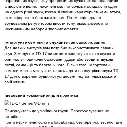
барабанних звуків, як у професійних сучасних барабанщиків.
Створюйте великі, насичені малі та бочки, накладаючи один
на одного різні звуки, кожен зі своїми характеристиками атаки,
атмосферою та багатьом іншим. Потім підіть далі із
вбудованим регулятором висоти тону, еквалайзером та
нескінченним набором творчих ефектів.
Імпортуйте семпли та слухайте так само, як запис
Для деяких виступів вам потрібно використовувати певний
звук. З модулем TD-17 ви можете імпортувати та запускати
оригінальні одиночні барабанні удари або вводити звукові
петлі, секвенції та багато іншого. Більш того, імпортовані
семпли можна мікшувати та накладати на внутрішні звуки TD-
17 для створення будь-якої установки, яку ви тільки можете
собі уявити.
Ідеальний компаньйон для практики
Приєднуйтесь до улюбленої групи. Прослуховування не
потрібне.
Грати нескінченні соло на барабанах, безперечно, весело, але