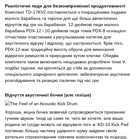
Реалістичні педи для безкомпромісної продуктивності
Комплект TD-17KV2 поставляється з покращеними педами
малого барабана та тарілок для ще більш автентичних
відчуттів від гри на барабанах. 12-дюймові педи малого
барабана PDX-12 і 10-дюймові педи томів PDX-8 оснащені
сітчастими пластиками з регульованим натягом для
акустичного відгуку і відскоку, що настроюється. Крім того,
PDX-12 має традиційну висоту обруча для виконання
відкритих римшотів із природним кутом ключки. Обидва
комплекти також включають нещодавно розроблені тонкі V-
подібні тарілки, які кріпляться до стійк за допомогою
спеціального шарнірного кріплення, забезпечуючи акустичне
розгойдування та реакцію палички під час гри.
Відчуття акустичної бочки (але тихіше)
Хороша, міцна бочка зазвичай супроводжується приємним
гучним звуком. Іноді це саме те, чого ви хочете, але ваша
родина чи сусіди можуть не відчувати того ж. KD-10 Kick Pad
поглинає більшу частину ударного шуму завдяки своїм
ретельно спроектованим гумовим компонентам та подушці,