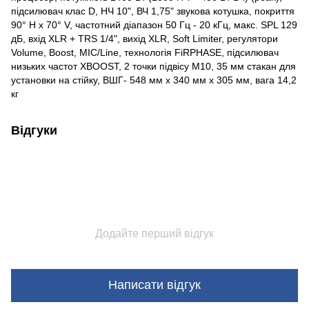
підсилювач клас D, НЧ 10", ВЧ 1,75" звукова котушка, покриття
90° H x 70° V, частотний діапазон 50 Гц - 20 кГц, макс. SPL 129
дБ, вхід XLR + TRS 1/4", вихід XLR, Soft Limiter, регулятори
Volume, Boost, MIC/Line, технологія FiRPHASE, підсилювач
низьких частот XBOOST, 2 точки підвісу М10, 35 мм стакан для
установки на стійку, ВШГ- 548 мм x 340 мм x 305 мм, вага 14,2
кг
Відгуки
Додайте перший відгук
Написати відгук