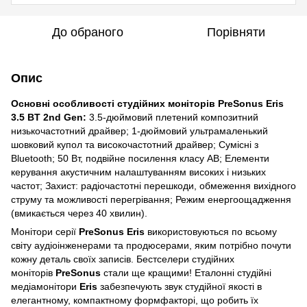
До обраного
Порівняти
Опис
Основні особливості студійних моніторів PreSonus Eris
3.5 BT 2nd Gen:
3.5-дюймовий плетений композитний
низькочастотний драйвер; 1-дюймовий ультрамаленький
шовковий купол та високочастотний драйвер; Сумісні з
Bluetooth; 50 Вт, подвійне посилення класу AB; Елементи
керування акустичним налаштуванням високих і низьких
частот; Захист: радіочастотні перешкоди, обмеження вихідного
струму та можливості перегрівання; Режим енергоощадження
(вмикається через 40 хвилин).
Монітори серії
PreSonus Eris
використовуються по всьому
світу аудіоінженерами та продюсерами, яким потрібно почути
кожну деталь своїх записів. Бестселери студійних
моніторів
PreSonus
стали ще кращими! Еталонні студійні
медіамонітори
Eris
забезпечують звук студійної якості в
елегантному, компактному формфакторі, що робить їх