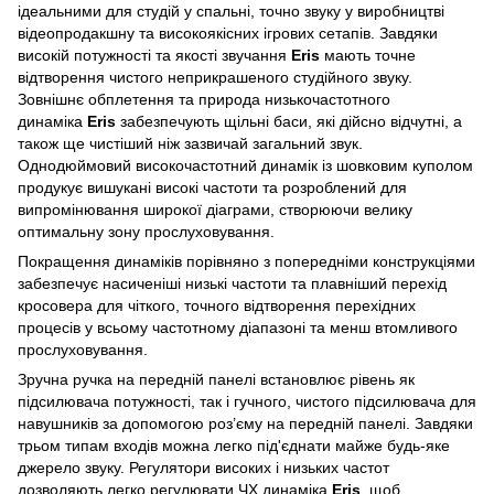
ідеальними для студій у спальні, точно звуку у виробництві
відеопродакшну та високоякісних ігрових сетапів. Завдяки
високій потужності та якості звучання
Eris
мають точне
відтворення чистого неприкрашеного студійного звуку.
Зовнішнє обплетення та природа низькочастотного
динаміка
Eris
забезпечують щільні баси, які дійсно відчутні, а
також ще чистіший ніж зазвичай загальний звук.
Однодюймовий високочастотний динамік із шовковим куполом
продукує вишукані високі частоти та розроблений для
випромінювання широкої діаграми, створюючи велику
оптимальну зону прослуховування.
Покращення динаміків порівняно з попередніми конструкціями
забезпечує насиченіші низькі частоти та плавніший перехід
кросовера для чіткого, точного відтворення перехідних
процесів у всьому частотному діапазоні та менш втомливого
прослуховування.
Зручна ручка на передній панелі встановлює рівень як
підсилювача потужності, так і гучного, чистого підсилювача для
навушників за допомогою роз’єму на передній панелі. Завдяки
трьом типам входів можна легко під'єднати майже будь-яке
джерело звуку. Регулятори високих і низьких частот
дозволяють легко регулювати ЧХ динаміка
Eris
, щоб