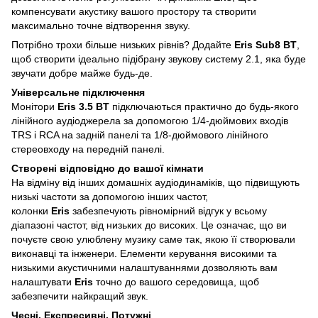
компенсувати акустику вашого простору та створити
максимально точне відтворення звуку.
Потрібно трохи більше низьких рівнів? Додайте
Eris Sub8 BT
,
щоб створити ідеально підібрану звукову систему 2.1, яка буде
звучати добре майже будь-де.
Універсальне підключення
Монітори
Eris 3.5 BT
підключаються практично до будь-якого
лінійного аудіоджерела за допомогою 1/4-дюймових входів
TRS і RCA на задній панелі та 1/8-дюймового лінійного
стереовходу на передній панелі.
Створені відповідно до вашої кімнати
На відміну від інших домашніх аудіодинаміків, що підвищують
низькі частоти за допомогою інших частот,
колонки
Eris
забезпечують рівномірний відгук у всьому
діапазоні частот, від низьких до високих. Це означає, що ви
почуєте свою улюблену музику саме так, якою її створювали
виконавці та інженери. Елементи керування високими та
низькими акустичними налаштуваннями дозволяють вам
налаштувати
Eris
точно до вашого середовища, щоб
забезпечити найкращий звук.
Чесні. Експресивні. Потужні