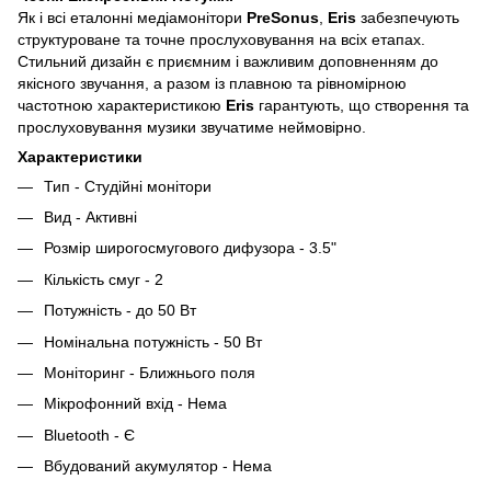
Як і всі еталонні медіамонітори
PreSonus
,
Eris
забезпечують
структуроване та точне прослуховування на всіх етапах.
Стильний дизайн є приємним і важливим доповненням до
якісного звучання, а разом із плавною та рівномірною
частотною характеристикою
Eris
гарантують, що створення та
прослуховування музики звучатиме неймовірно.
Характеристики
Тип - Студійні монітори
Вид - Активні
Розмір широгосмугового дифузора - 3.5"
Кількість смуг - 2
Потужність - до 50 Вт
Номінальна потужність - 50 Вт
Моніторинг - Ближнього поля
Мікрофонний вхід - Нема
Bluetooth - Є
Вбудований акумулятор - Нема