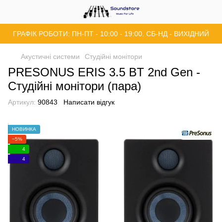
ГРАФІК РОБОТИ: ПН-ПТ - 10:00 - 19:00. СБ-НД - ВИХІДНИЙ
Акустичні системи
Студійні монітори
PRESONUS ERIS 3.5 BT 2nd Gen -
Студійні монітори (пара)
Артикул:
90843
Написати відгук
НОВИНКА
−5%
4
4