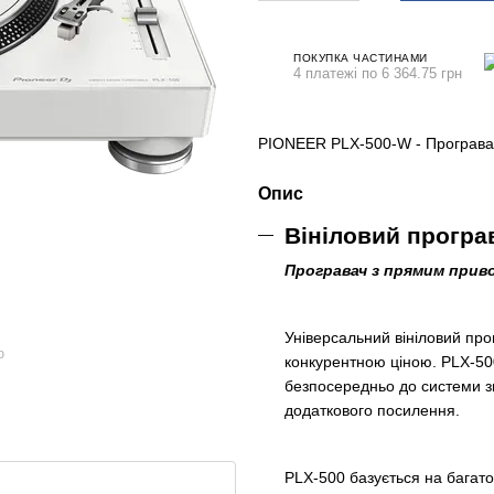
ПОКУПКА ЧАСТИНАМИ
4 платежі по 6 364.75 грн
PIONEER PLX-500-W - Програвач
Опис
Вініловий програ
Програвач з прямим приво
Універсальний вініловий про
ю
конкурентною ціною. PLX-50
безпосередньо до системи з
додаткового посилення.
PLX-500 базується на багато