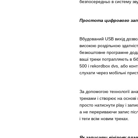
безпосередньо в систему зву
Простота цифрового зап
Вбудований USB вихід дозво
високою роздільною здатні
безкоштовне програмне додат
ваші треки потрапляють в бі
500 і rekordbox dvs, або ко
слухати через мобільні прист
За допомогою технології ана
треками і створює на основі 
просто натиснути play і зап
а не перериваючи запис післ
і теги всім новим треках.
Як записати вінілову плат