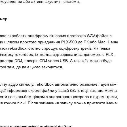
коусилении або активні акустичні системи.
ису
ляє виробляти оцифровку вінілових платівок в WAV файли з
стю шляхом простого приєднання PLX-500 до ПК або Mac. Наше
ок rekordbox істотно спрощує оцифровку треків. Як тільки
бліотеку rekordbox, їх можна відтворювати за допомогою PLX-
нтролера DDJ, плеєрів CDJ через USB. А також їх можна буде
рої там, де вам цього захочеться.
лізу аудіо сигналу, rekordbox автоматично розпізнає паузи між
цієї інформації окремі файли у вашій бібліотеці, так, що можна
исати весь альбом цілком з аналогового джерела в окремі треки,
я кожної пісні. Після закінчення запису можна присвоїти імена
івку в високоякісні цифрові файли: