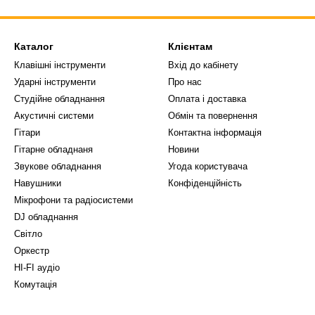
Каталог
Клієнтам
Клавішні інструменти
Вхід до кабінету
Ударні інструменти
Про нас
Студійне обладнання
Оплата і доставка
Акустичні системи
Обмін та повернення
Гітари
Контактна інформація
Гітарне обладнаня
Новини
Звукове обладнання
Угода користувача
Навушники
Конфіденційність
Мікрофони та радіосистеми
DJ обладнання
Світло
Оркестр
HI-FI аудіо
Комутація