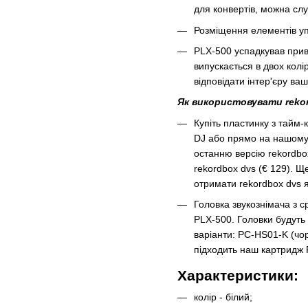
для конвертів, можна сл
Розміщення елементів уп
PLX-500 успадкував прив
випускається в двох колі
відповідати інтер'єру ва
Як використовувати rekor
Купіть пластинку з тайм-
DJ або прямо на нашому 
останню версію rekordbox,
rekordbox dvs (€ 129). Ще
отримати rekordbox dvs я
Головка звукознімача з 
PLX-500. Головки будуть 
варіанти: PC-HS01-K (чор
підходить наш картридж P
Характеристики:
колір - білий;