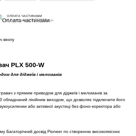
ОПЛАТА ЧАСТИНАМИ
4 платежі по 6 364.75 грн
 вінілу
вач PLX 500-W
дом для діджеїв і меломанів
гравач з прямим приводом для діджеїв і меломанів за
0 обладнаний лінійним виходом, що дозволяє підключити його
вукоусилении або активної акустиці без фоно-коректора або
му Багаторічний досвід Pioneer по створенню високоякісних