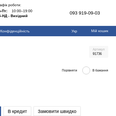
афік роботи:
н-Пт:
10:00–19:00
093 919-09-03
-НД - Вихідний
Мій кошик
Конфіденційність
Укр
Артикул
91736
Порівняти
В бажання
В кредит
Замовити швидко