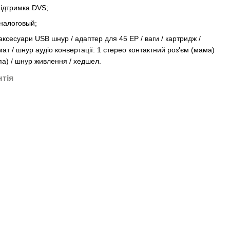
 підтримка DVS;
налоговый;
ксесуари USB шнур / адаптер для 45 EP / ваги / картридж /
пмат / шнур аудіо конвертації: 1 стерео контактний роз'єм (мама)
па) / шнур живлення / хедшел.
нтія