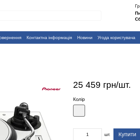
Гр
П
Сб
повернення
Контактна інформація
Новини
Угода користувача
25 459 грн/шт.
Колір
Купити
шт.