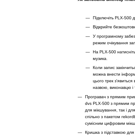
Підключіть PLX-500 
Відкрийте безкоштовн
У програмному забезп
режим очікування зап
На PLX-500 натисніть
музика.
Коли запис закінчитьс
можна внести інформа
цього трек з'явиться 
назвою, виконавцю і т
Програвач з прямим прив
dvs PLX-500 з прямим пр
для мікшування, так і дл
спільно з пакетом rekor
сумісним цифровим мікше
Кришка з підставкою для