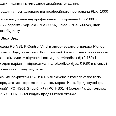
ухати платівку і милуватися дизайном видання.
равління, успадковане від професійного програвача PLX -1000
абливий дизайн від професійного програвача PLX-1000 і
рних версіях - чорною (PLX 500-K) і білої (PLX-500-W), щоб
шого будинку.
dbox dvs:
кодом RB-VS1-K Control Vinyl в авторизованого дилера Pioneer
сайті. Відвідайте rekordbox.com щоб безкоштовно завантажити
 потім купите ліцензійні ключі для rekordbox dj (€ 139) і
 один варіант - підписатися на rekordbox dj за € 9.90 в місяць і
к частина плану підписки.
срібним покриттям PC-HS01-S включена в комплект поставки
продаватися окремо в трьох кольорах. На вибір доступні три
ний), PC-HS01-S (срібний) і PC-HS01-N (золотий). До голівках
C-X10 і інші (всі будуть продаватися окремо).