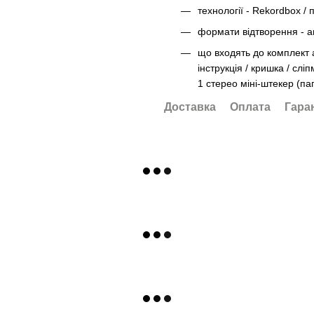
технології - Rekordbox /
формати відтворення - а
що входять до комплект а
інструкція / кришка / слі
1 стерео міні-штекер (па
Доставка
Оплата
Гара