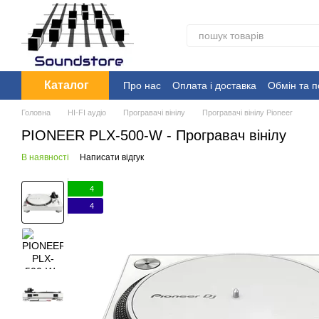
Перейти до основного контенту
Каталог
Про нас
Оплата і доставка
Обмін та 
Головна
HI-FI аудіо
Програвачі вінілу
Програвачі вінілу Pioneer
PIONEER PLX-500-W - Програвач вінілу
В наявності
Написати відгук
4
4