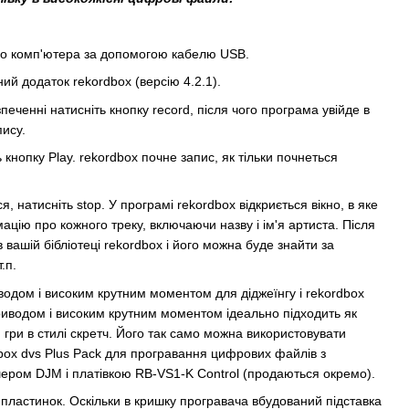
до комп'ютера за допомогою кабелю USB.
ий додаток rekordbox (версію 4.2.1).
еченні натисніть кнопку record, після чого програма увійде в
ису.
 кнопку Play. rekordbox почне запис, як тільки почнеться
я, натисніть stop. У програмі rekordbox відкриється вікно, в яке
цію про кожного треку, включаючи назву і ім'я артиста. Після
в вашій бібліотеці rekordbox і його можна буде знайти за
.п.
одом і високим крутним моментом для діджеїнгу і rekordbox
иводом і високим крутним моментом ідеально підходить як
я гри в стилі скретч. Його так само можна використовувати
dbox dvs Plus Pack для програвання цифрових файлів з
ром DJM і платівкою RB-VS1-K Control (продаються окремо).
 пластинок. Оскільки в кришку програвача вбудований підставка