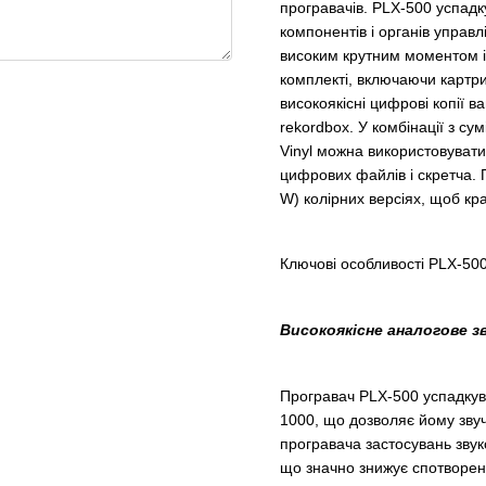
програвачів. PLX-500 успад
компонентів і органів управл
високим крутним моментом і
комплекті, включаючи картри
високоякісні цифрові копії в
rekordbox. У комбінації з с
Vinyl можна використовувати 
цифрових файлів і скретча. 
W) колірних версіях, щоб кр
Ключові особливості PLX-50
Високоякісне аналогове з
Програвач PLX-500 успадкув
1000, що дозволяє йому звуча
програвача застосувань звук
що значно знижує спотворенн