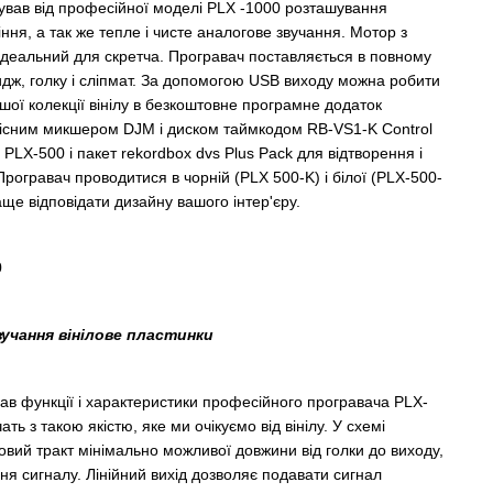
кував від професійної моделі PLX -1000 розташування
іння, а так же тепле і чисте аналогове звучання. Мотор з
деальний для скретча. Програвач поставляється в повному
дж, голку і сліпмат. За допомогою USB виходу можна робити
ашої колекції вінілу в безкоштовне програмне додаток
умісним микшером DJM і диском таймкодом RB-VS1-K Control
PLX-500 і пакет rekordbox dvs Plus Pack для відтворення і
Програвач проводитися в чорній (PLX 500-K) і білої (PLX-500-
аще відповідати дизайну вашого інтер'єру.
0
вучання вінілове пластинки
ав функції і характеристики професійного програвача PLX-
ть з такою якістю, яке ми очікуємо від вінілу. У схемі
овий тракт мінімально можливої довжини від голки до виходу,
я сигналу. Лінійний вихід дозволяє подавати сигнал