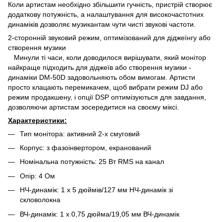
Коли артистам необхідно збільшити гучність, пристрій створює
додаткову потужність, а налаштування для високочастотних
динаміків дозволяє музикантам чути чисті звукові частоти.
2-сторонній звуковий режим, оптимізований для діджеїнгу або
створення музики
Минули ті часи, коли доводилося вирішувати, який монітор
найкраще підходить для діджеїв або створення музики -
динаміки DM-50D задовольняють обом вимогам. Артисти
просто клацають перемикачем, щоб вибрати режим DJ або
режим продакшену, і опції DSP оптимізуються для завдання,
дозволяючи артистам зосередитися на своєму міксі.
Характеристики:
Тип монітора: активний 2-х смуговий
Корпус: з фазоінвертором, екранований
Номінальна потужність: 25 Вт RMS на канал
Опір: 4 Ом
НЧ-динамік: 1 х 5 дюймів/127 мм НЧ-динамік зі
скловолокна
ВЧ-динамік: 1 х 0,75 дюйма/19,05 мм ВЧ-динамік