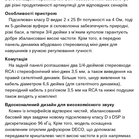
дві різні продуктивності артикуляції для відповідних сенаріїв.
Особливості пристрою
Підсилювач класу D видає 2 x 25 Вт потужності на 4 Ом, тоді
як 5-дюймові вуфери зі скловолокна забезпечують природні,
різкі баси, а твітери 3/4 дюйми з м'яким куполом гарантують
добре збалансовані високі частоти. Крім того, в передню
панель динаміка вбудовано стереовиход міні-джек для
навушників з ручкою регулювання гучності.
Комутація
На задній панелі розташовані два 1/4-дюймові стереовходи
RCA і стереофонічний міні-джек 3,5 мм, а також виведення на
правий сателітний динамік. Більше того, шнур живлення та
кабель діаметром 6,6 дюйма (для сателітного динаміка),
перехідний кабель з роз'ємом 3,5 мм на RCA та нижні подушки
також входять у комплект.
Вдосконалений дизайн для високоякісного звуку
Кожен із інтерфейсів відтворює чистий, збалансований
басовий звук завдяки новому підсилювачу класу D з DSP із
дискретизацією 96 кГц. Крім того, модель оснащена
оновленим опуклим дифузором DECO, що допомагає
передавати кришталево чисті високі частоти в усіх напрямках.