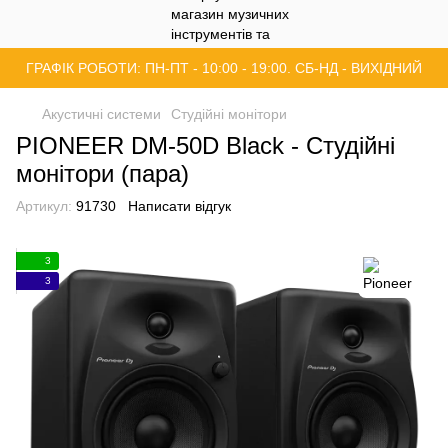
ГРАФІК РОБОТИ: ПН-ПТ - 10:00 - 19:00. СБ-НД - ВИХІДНИЙ
Акустичні системи
Студійні монітори
PIONEER DM-50D Black - Студійні
монітори (пара)
Артикул:
91730
Написати відгук
3
3