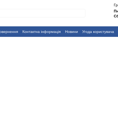
Гр
П
Сб
повернення
Контактна інформація
Новини
Угода користувача