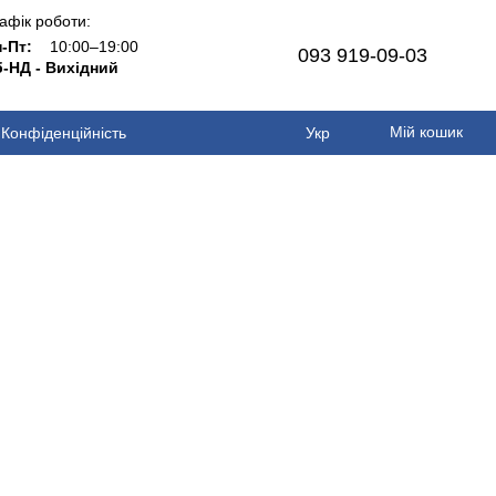
афік роботи:
н-Пт:
10:00–19:00
093 919-09-03
-НД - Вихідний
Мій кошик
Конфіденційність
Укр