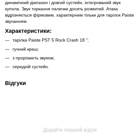
динамічний діапазон і довгий сустейн, інтегрований звук
купола. Звук торкання палички досить розмитий. Атака
відрізняється фірмовим, характерним тільки для тарілок Paiste
звучанням.
Характеристики:
тарілка Paiste PST 5 Rock Crash 18 ";
гучний креш;
з прорізають звуком;
середній сустейн.
Відгуки
Додайте перший відгук