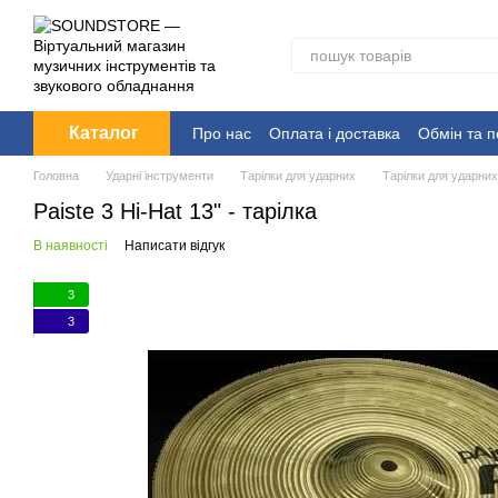
Перейти до основного контенту
Каталог
Про нас
Оплата і доставка
Обмін та 
Головна
Ударні інструменти
Тарілки для ударних
Тарілки для ударни
Paiste 3 Hi-Hat 13" - тарілка
В наявності
Написати відгук
3
3