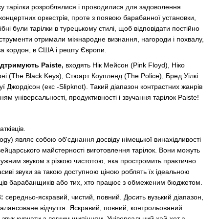
ку тарілки розроблялися і проводилися для задоволення
концертних оркестрів, проте з появою барабанної установки,
ібні були тарілки в турецькому стилі, щоб відповідати постійно
нструменти отримали міжнародне визнання, нагороди і похвалу,
за кордон, в США і решту Європи.
ідтримують Paiste,
входять Нік Мейсон (Pink Floyd), Ніко
ні (The Black Keys), Стюарт Коупленд (The Police), Бред Уілкі
уї Джордісон (екс -Slipknot). Такий діапазон контрастних жанрів
ням універсальності, продуктивності і звучання тарілок Paiste!
тківців.
ogy) являє собою об'єднання досвіду німецької винахідливості
швейцарського майстерності виготовлення тарілок. Вони можуть
ужним звуком з різкою чистотою, яка простромить практично
асиві звуки за такою доступною ціною роблять їх ідеальною
вців барабанщиків або тих, хто працює з обмеженим бюджетом.
3:
середньо-яскравий, чистий, повний. Досить вузький діапазон,
збалансоване відчуття. Яскравий, повний, контрольований
й звук курчати з легким шипінням. Універсальний хай-хет з