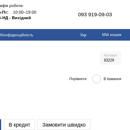
афік роботи:
н-Пт:
10:00–19:00
093 919-09-03
-НД - Вихідний
Мій кошик
Конфіденційність
Укр
Артикул
93229
Порівняти
В бажання
В кредит
Замовити швидко