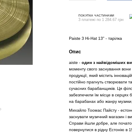
ПОКУПКА ЧАСТИНАМИ
3 платежі по 1 284.67 грн
Paiste 3 Hi-Hat 13" - тарілка
Опис
aiste -
один з найвідоміших ви
моменту свого заснування вони 
продукції, який містить інноваці
постійно прагнуть створювати та
сучасних барабанщиків. Ця філо
забезпечили їм місце в серцях б
на барабанах або жанру музики,
ю
Михайло Тоомас Пайсту - естонсь
заснувати музичний магазин і ви
Справи йшли добре, але початок 
повернутися в рідну Естонію в 19