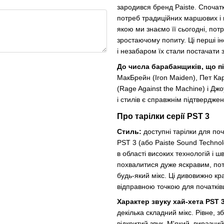
зародився бренд Paiste. Спочат
потреб традиційних маршових і 
якою ми знаємо її сьогодні, потр
зростаючому попиту. Ці перші і
і незабаром їх стали постачати 
До числа барабанщиків, що п
МакБрейн (Iron Maiden), Пет Кар
(Rage Against the Machine) і Джо
і стилів є справжнім підтверджен
Про тарілки серії PST 3
Стиль:
доступні тарілки для поча
PST 3 (або Paiste Sound Technol
в області високих технологій і 
похвалитися дуже яскравим, пот
будь-який мікс. Ці дивовижно кр
відправною точкою для початкі
Характер звуку хай-хета PST 
декілька складний мікс. Рівне, 
відкритий звук. М'який, виразни