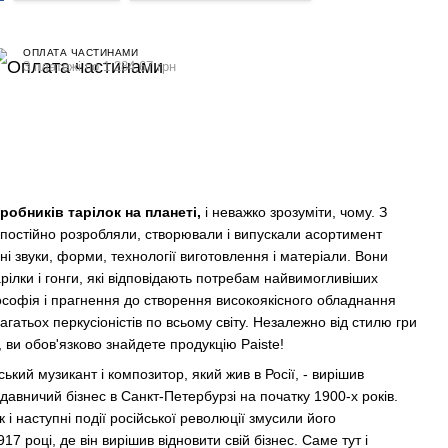
ОПЛАТА ЧАСТИНАМИ
3 платежі по 1 284.67 грн
робників тарілок на планеті,
і неважко зрозуміти, чому. З
постійно розробляли, створювали і випускали асортимент
йні звуки, форми, технології виготовлення і матеріали. Вони
рілки і гонги, які відповідають потребам найвимогливіших
софія і прагнення до створення високоякісного обладнання
агатьох перкусіоністів по всьому світу. Незалежно від стилю гри
 ви обов'язково знайдете продукцію Paiste!
кий музикант і композитор, який жив в Росії, - вирішив
давничий бізнес в Санкт-Петербурзі на початку 1900-х років.
і наступні події російської революції змусили його
17 році, де він вирішив відновити свій бізнес. Саме тут і