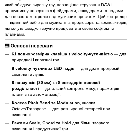
який об’єднує виразну гру, повноцінне керування DAW і
продуктивну поверхню з фейдерами, енкодерами та падами
для повного контролю над музичним проєктом. Цей контролер
— відмінний вибір для музикантів, продюсерів та композиторів,
які хочуть швидко і зручно працювати зі своїм софтом та
плагінами.
🎹 Основні переваги
61 повнорозмірна клавіша з velocity-чутливістю
— для
природної і виразної гри.
8 velocity-чутливих LED-падів
— для драм-прогресій,
семплів та лупів.
8 повзунків (30 мм)
та
8 енкодерів високої
роздільності
— детальний контроль міксу, параметрів
плагінів та автоматизації.
Колеса Pitch Bend та Modulation
, кнопки
Octave/Transpose — для розширеної експресії при
виконанні.
Режими Scale, Chord та Hold
для більш творчого
виконання і продуктивної гри.