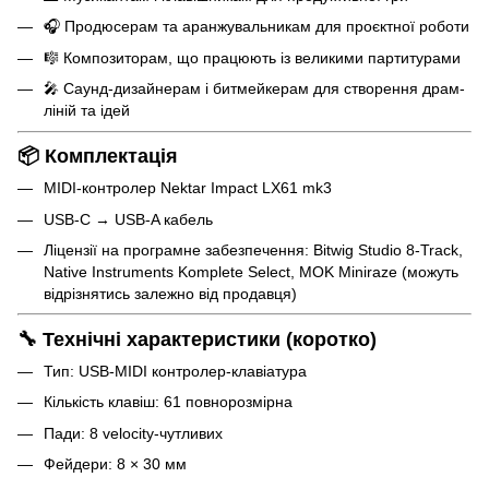
🎧 Продюсерам та аранжувальникам для проєктної роботи
🎼 Композиторам, що працюють із великими партитурами
🎤 Саунд-дизайнерам і битмейкерам для створення драм-
ліній та ідей
📦 Комплектація
MIDI-контролер Nektar Impact LX61 mk3
USB-C → USB-A кабель
Ліцензії на програмне забезпечення: Bitwig Studio 8-Track,
Native Instruments Komplete Select, MOK Miniraze (можуть
відрізнятись залежно від продавця)
🔧 Технічні характеристики (коротко)
Тип: USB-MIDI контролер-клавіатура
Кількість клавіш: 61 повнорозмірна
Пади: 8 velocity-чутливих
Фейдери: 8 × 30 мм