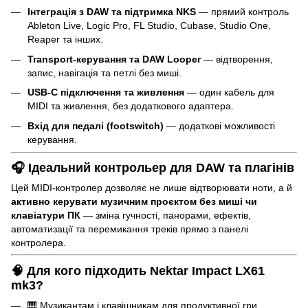
Інтеграція з DAW та підтримка NKS
— прямий контроль
Ableton Live, Logic Pro, FL Studio, Cubase, Studio One,
Reaper та інших.
Transport-керування та DAW Looper
— відтворення,
запис, навігація та петлі без миші.
USB-C підключення та живлення
— один кабель для
MIDI та живлення, без додаткового адаптера.
Вхід для педалі (footswitch)
— додаткові можливості
керування.
🎧 Ідеальний контрольер для DAW та плагінів
Цей MIDI-контролер дозволяє не лише відтворювати ноти, а й
активно керувати музичним проєктом без миші чи
клавіатури ПК
— зміна гучності, панорами, ефектів,
автоматизації та перемикання треків прямо з панелі
контролера.
🧠 Для кого підходить Nektar Impact LX61
mk3?
🎹 Музикантам і клавішникам для продуктивної гри