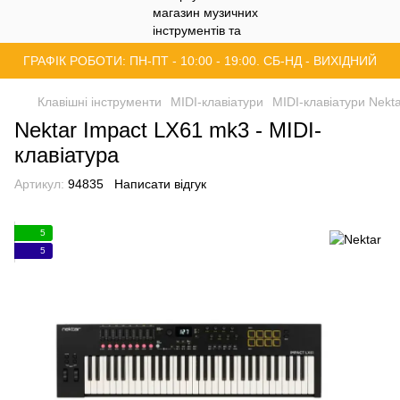
ГРАФІК РОБОТИ: ПН-ПТ - 10:00 - 19:00. СБ-НД - ВИХІДНИЙ
Клавішні інструменти
MIDI-клавіатури
MIDI-клавіатури Nekt
Nektar Impact LX61 mk3 - MIDI-
клавіатура
Артикул:
94835
Написати відгук
5
5