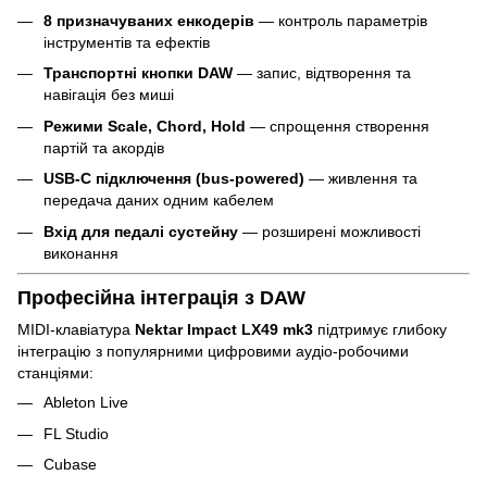
8 призначуваних енкодерів
— контроль параметрів
інструментів та ефектів
Транспортні кнопки DAW
— запис, відтворення та
навігація без миші
Режими Scale, Chord, Hold
— спрощення створення
партій та акордів
USB-C підключення (bus-powered)
— живлення та
передача даних одним кабелем
Вхід для педалі сустейну
— розширені можливості
виконання
Професійна інтеграція з DAW
MIDI-клавіатура
Nektar Impact LX49 mk3
підтримує глибоку
інтеграцію з популярними цифровими аудіо-робочими
станціями:
Ableton Live
FL Studio
Cubase