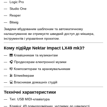
Logic Pro
Studio One
Reaper
Bitwig
Завдяки вбудованим шаблонам та автоматичному
налаштуванню ви отримуєте швидкий доступ до мікшера,
інструментів і управління проєктом.
Кому підійде Nektar Impact LX49 mk3?
🎹 Клавішникам та музикантам
🎧 Продюсерам електронної музики
🎼 Композиторам та аранжувальникам
🎤 Бітмейкерам
💻 Власникам домашніх студій
Технічні характеристики
Тип: USB MIDI-клавіатура
Клавіші: 49 повнорозмірних, чутливих до швидкості