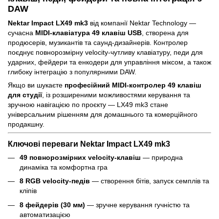
DAW
Nektar Impact LX49 mk3
від компанії Nektar Technology —
сучасна
MIDI-клавіатура 49 клавіш USB
, створена для
продюсерів, музикантів та саунд-дизайнерів. Контролер
поєднує повнорозмірну velocity-чутливу клавіатуру, педи для
ударних, фейдери та енкодери для управління міксом, а також
глибоку інтеграцію з популярними DAW.
Якщо ви шукаєте
професійний MIDI-контролер 49 клавіш
для студії
, із розширеними можливостями керування та
зручною навігацією по проєкту — LX49 mk3 стане
універсальним рішенням для домашнього та комерційного
продакшну.
Ключові переваги Nektar Impact LX49 mk3
49 повнорозмірних velocity-клавіш
— природна
динаміка та комфортна гра
8 RGB velocity-педів
— створення бітів, запуск семплів та
кліпів
8 фейдерів (30 мм)
— зручне керування гучністю та
автоматизацією