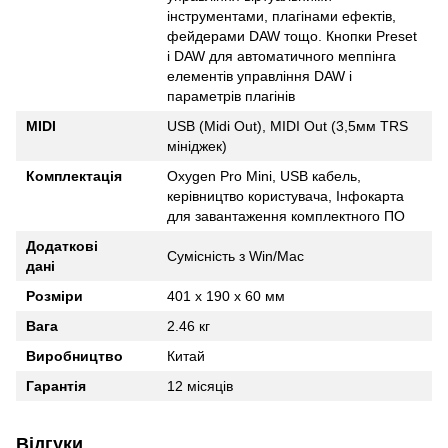
інструментами, плагінами ефектів,
фейдерами DAW тощо. Кнопки Preset
і DAW для автоматичного меппінга
елементів управління DAW і
параметрів плагінів
MIDI
USB (Midi Out), MIDI Out (3,5мм TRS
мініджек)
Комплектація
Oxygen Pro Mini, USB кабель,
керівництво користувача, Інфокарта
для завантаження комплектного ПО
Додаткові
Сумісність з Win/Mac
дані
Розміри
401 x 190 x 60 мм
Вага
2.46 кг
Виробництво
Китай
Гарантія
12 місяців
Відгуки