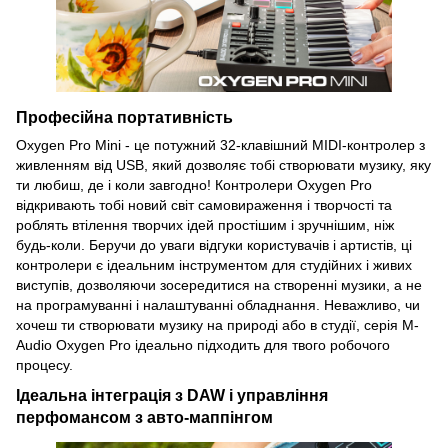
Професійна портативність
Oxygen Pro Mini - це потужний 32-клавішний MIDI-контролер з
живленням від USB, який дозволяє тобі створювати музику, яку
ти любиш, де і коли завгодно! Контролери Oxygen Pro
відкривають тобі новий світ самовираження і творчості та
роблять втілення творчих ідей простішим і зручнішим, ніж
будь-коли. Беручи до уваги відгуки користувачів і артистів, ці
контролери є ідеальним інструментом для студійних і живих
виступів, дозволяючи зосередитися на створенні музики, а не
на програмуванні і налаштуванні обладнання. Неважливо, чи
хочеш ти створювати музику на природі або в студії, серія M-
Audio Oxygen Pro ідеально підходить для твого робочого
процесу.
Ідеальна інтеграція з DAW і управління
перфомансом з авто-маппінгом