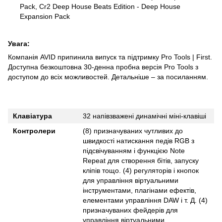
Pack, Cr2 Deep House Beats Edition - Deep House
Expansion Pack
Увага:
Компанія AVID припинила випуск та підтримку Pro Tools | First.
Доступна безкоштовна 30-денна пробна версія Pro Tools з
доступом до всіх можливостей.
Детальніше – за посиланням
.
Клавіатура
32 напівзважені динамічні міні-клавіші
Контролери
(8) призначуваних чутливих до
швидкості натискання педів RGB з
підсвічуванням і функцією Note
Repeat для створення бітів, запуску
кліпів тощо. (4) регуляторів і кнопок
для управління віртуальними
інструментами, плагінами ефектів,
елементами управління DAW і т. Д. (4)
призначуваних фейдерів для
управління віртуальними