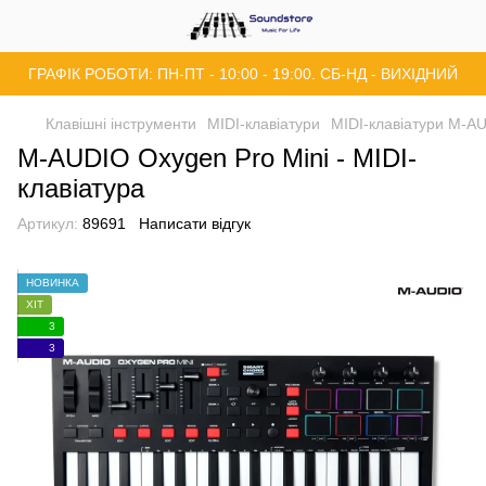
ГРАФІК РОБОТИ: ПН-ПТ - 10:00 - 19:00. СБ-НД - ВИХІДНИЙ
Клавішні інструменти
MIDI-клавіатури
MIDI-клавіатури M-A
M-AUDIO Oxygen Pro Mini - MIDI-
клавіатура
Артикул:
89691
Написати відгук
НОВИНКА
ХІТ
3
3