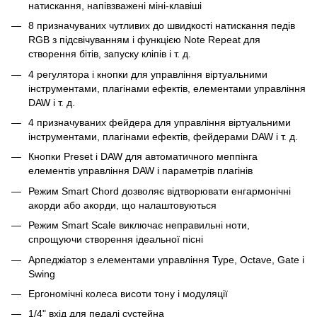
натискання, напівзважені міні-клавіші
8 призначуваних чутливих до швидкості натискання педів
RGB з підсвічуванням і функцією Note Repeat для
створення бітів, запуску кліпів і т. д.
4 регулятора і кнопки для управління віртуальними
інструментами, плагінами ефектів, елементами управління
DAW і т. д.
4 призначуваних фейдера для управління віртуальними
інструментами, плагінами ефектів, фейдерами DAW і т. д.
Кнопки Preset і DAW для автоматичного меппінга
елементів управління DAW і параметрів плагінів
Режим Smart Chord дозволяє відтворювати енгармонічні
акорди або акорди, що налаштовуються
Режим Smart Scale виключає неправильні ноти,
спрощуючи створення ідеальної пісні
Арпеджіатор з елементами управління Type, Octave, Gate і
Swing
Ергономічні колеса висоти тону і модуляції
1/4" вхід для педалі сустейна