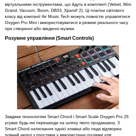
віртуальними інструментами, що йдуть в комплекті (Velvet, Mini
Grand, Vacuum, Boom, DB33, Xpand! 2). Ці плагіни світового
класу від компанії Air Music Tech можуть повністю управлятися
Oxygen Pro Mini і використовуватися в режимі реального часу
при створенні або зведенні музики.
Розумне управління (Smart Controls)
Завдяки технологіям Smart Chord і Smart Scale Oxygen Pro 25
усуває будь-які перешкоди на шляху твого продакшену. З
Smart Chord натискання однієї клавіші або педа відтворює
повний акорд з простими у використанні опціями для