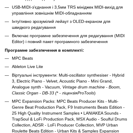
USB-MIDI-з'єднання і 3,5мм TRS мініджек MIDI-вихід для
управління зовнішнім MIDI-обладнанням
Інтуїтивно зрозумілий лейаут з OLED-екраном для
швидкого редагування
Включає програмне забезпечення для редагування (MIDI
Editor) і повний пакет програмного забезпечення
Програмне забезпечення в комплекті:
MPC Beats
Ableton Live Lite
Віртуальні інструменти: Multi-oscillator synthesiser - Hybrid
3, Electric Piano - Velvet, Acoustic Piano - Mini Grand,
Analogue synth - Vacuum
, Vintage drum machine - Boom,
Classic Organ - DB-33 (
* - ліцензія
ProTools
)
MPC Expansion Packs: MPC Beats Producer Kits - Multi-
Genre Beat Production Pack, F9 Instruments Beats Edition -
25 High Quality Instrument Samples • LANIAKEA Sounds -
TrapSoul & LoFi Production Pack, MSX Audio - Soulful Drums
Collection, ADSR - LoFi Producer Collection, MVP Urban
Roulette Beats Edition - Urban Kits & Samples Expansion