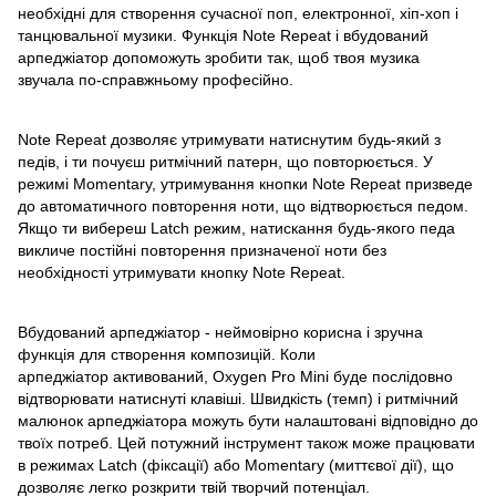
необхідні для створення сучасної поп, електронної, хіп-хоп і
танцювальної музики. Функція Note Repeat і вбудований
арпеджіатор допоможуть зробити так, щоб твоя музика
звучала по-справжньому професійно.
Note Repeat дозволяє утримувати натиснутим будь-який з
педів, і ти почуєш ритмічний патерн, що повторюється. У
режимі Momentary, утримування кнопки Note Repeat призведе
до автоматичного повторення ноти, що відтворюється педом.
Якщо ти вибереш Latch режим, натискання будь-якого педа
викличе постійні повторення призначеної ноти без
необхідності утримувати кнопку Note Repeat.
Вбудований арпеджіатор - неймовірно корисна і зручна
функція для створення композицій. Коли
арпеджіатор активований, Oxygen Pro Mini буде послідовно
відтворювати натиснуті клавіші. Швидкість (темп) і ритмічний
малюнок арпеджіатора можуть бути налаштовані відповідно до
твоїх потреб. Цей потужний інструмент також може працювати
в режимах Latch (фіксації) або Momentary (миттєвої дії), що
дозволяє легко розкрити твій творчий потенціал.