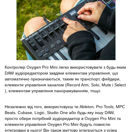
Контролер Oxygen Pro Mini легко використовувати з будь-яким
DAW аудіоредактором завдяки елементам управління, що
автоматично призначаються, таким як транспорт, фейдери,
елементи управління каналом (Record Arm, Solo, Mute і Select
), елементам управління панорамуванням, тощо.
Незалежно від того, використовуєш ти Ableton, Pro Tools, MPC
Beats, Cubase, Logic, Studio One або будь-яку іншу DAW,
просто обери потрібний аудіоредактор в Oxygen Pro Mini та
елементи управління Oxygen Pro Mini будуть повністю
інтегровані в нього! Він також миттєво інтегрується з усіма