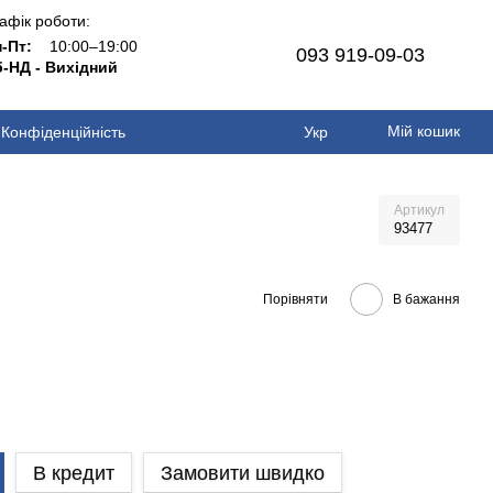
афік роботи:
н-Пт:
10:00–19:00
093 919-09-03
-НД - Вихідний
Мій кошик
Конфіденційність
Укр
Артикул
93477
Порівняти
В бажання
В кредит
Замовити швидко