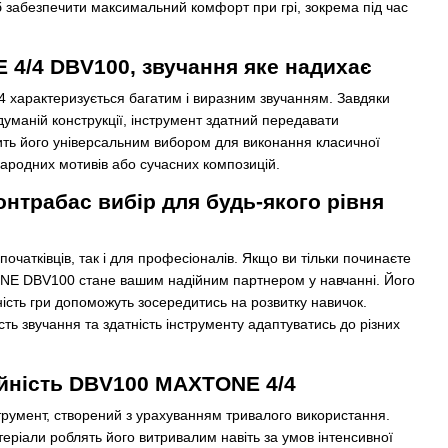
б забезпечити максимальний комфорт при грі, зокрема під час
4/4 DBV100, звучання яке надихає
характеризується багатим і виразним звучанням. Завдяки
думаній конструкції, інструмент здатний передавати
ить його універсальним вибором для виконання класичної
народних мотивів або сучасних композицій.
трабас вибір для будь-якого рівня
початківців, так і для професіоналів. Якщо ви тільки починаєте
NE DBV100 стане вашим надійним партнером у навчанні. Його
ність гри допоможуть зосередитись на розвитку навичок.
сть звучання та здатність інструменту адаптуватись до різних
дійність DBV100 MAXTONE 4/4
умент, створений з урахуванням тривалого використання.
атеріали роблять його витривалим навіть за умов інтенсивної