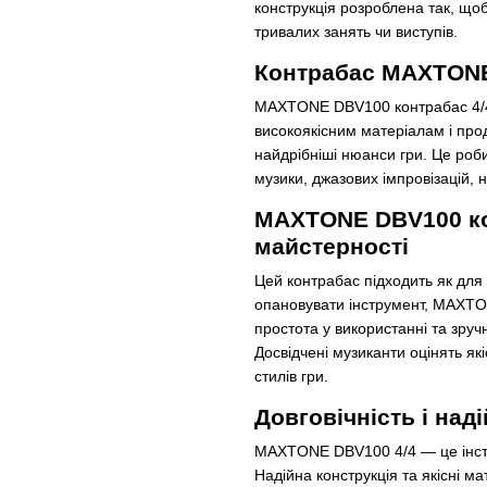
конструкція розроблена так, що
тривалих занять чи виступів.
Контрабас MAXTONE 
MAXTONE DBV100 контрабас 4/4 
високоякісним матеріалам і про
найдрібніші нюанси гри. Це роб
музики, джазових імпровізацій, 
MAXTONE DBV100 кон
майстерності
Цей контрабас підходить як для 
опановувати інструмент, MAXTO
простота у використанні та зруч
Досвідчені музиканти оцінять які
стилів гри.
Довговічність і на
MAXTONE DBV100 4/4 — це інстр
Надійна конструкція та якісні м