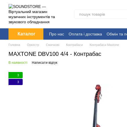
Перейти до основного контенту
Каталог
Про нас
Оплата і доставка
Обмін та 
Головна
Оркестр
Смичкові
Контрабаси
Контрабаси Maxtone
MAXTONE DBV100 4/4 - Контрабас
В наявності
Написати відгук
3
3