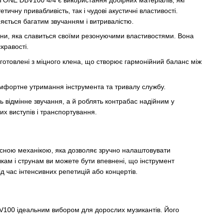
тичну привабливість, так і чудові акустичні властивості.
яється багатим звучанням і витривалістю.
ни, яка славиться своїми резонуючими властивостями. Вона
скравості.
готовлені з міцного клена, що створює гармонійний баланс між
омфортне утримання інструмента та тривалу службу.
ь відмінне звучання, а й роблять контрабас надійним у
их виступів і транспортування.
сною механікою, яка дозволяє зручно налаштовувати
лкам і струнам ви можете бути впевнені, що інструмент
ід час інтенсивних репетицій або концертів.
100 ідеальним вибором для дорослих музикантів. Його