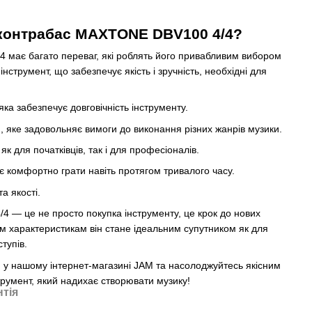
 контрабас MAXTONE DBV100 4/4?
має багато переваг, які роблять його привабливим вибором
 інструмент, що забезпечує якість і зручність, необхідні для
яка забезпечує довговічність інструменту.
, яке задовольняє вимоги до виконання різних жанрів музики.
як для початківців, так і для професіоналів.
 комфортно грати навіть протягом тривалого часу.
а якості.
— це не просто покупка інструменту, це крок до нових
їм характеристикам він стане ідеальним супутником як для
ступів.
 у нашому інтернет-магазині JAM та насолоджуйтесь якісним
трумент, який надихає створювати музику!
нтія