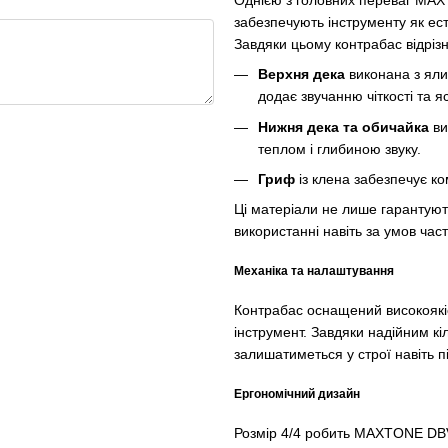
забезпечують інструменту як есте
Завдяки цьому контрабас відрізн
Верхня дека
виконана з яли
додає звучанню чіткості та я
Нижня дека та обичайка
ви
теплом і глибиною звуку.
Гриф
із клена забезпечує к
Ці матеріали не лише гарантуют
використанні навіть за умов част
Механіка та налаштування
Контрабас оснащений високоякі
інструмент. Завдяки надійним кі
залишатиметься у строї навіть п
Ергономічний дизайн
Розмір 4/4 робить MAXTONE DBV