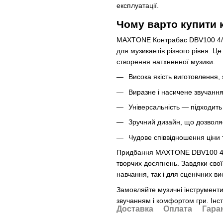
експлуатації.
Чому варто купити
MAXTONE Контрабас DBV100 4/4 
для музикантів різного рівня. Це
створення натхненної музики.
Висока якість виготовлення, 
Виразне і насичене звучання
Універсальність — підходить 
Зручний дизайн, що дозволяє
Чудове співвідношення ціни т
Придбання MAXTONE DBV100 4/4 
творчих досягнень. Завдяки сво
навчання, так і для сценічних ви
Замовляйте музичні інструменти
звучанням і комфортом гри. Інс
Доставка
Оплата
Гара