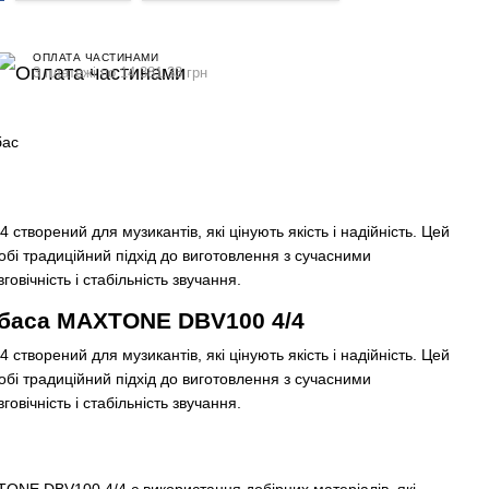
ОПЛАТА ЧАСТИНАМИ
3 платежі по 14 381.33 грн
бас
ворений для музикантів, які цінують якість і надійність. Цей
обі традиційний підхід до виготовлення з сучасними
овічність і стабільність звучання.
абаса MAXTONE DBV100 4/4
ворений для музикантів, які цінують якість і надійність. Цей
обі традиційний підхід до виготовлення з сучасними
овічність і стабільність звучання.
ONE DBV100 4/4 є використання добірних матеріалів, які