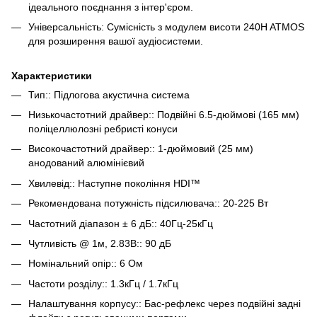
ідеального поєднання з інтер'єром.
Універсальність: Сумісність з модулем висоти 240H ATMOS
для розширення вашої аудіосистеми.
Характеристики
Тип:: Підлогова акустична система
Низькочастотний драйвер:: Подвійні 6.5-дюймові (165 мм)
поліцеллюлозні ребристі конуси
Високочастотний драйвер:: 1-дюймовий (25 мм)
анодований алюмінієвий
Хвилевід:: Наступне покоління HDI™
Рекомендована потужність підсилювача:: 20-225 Вт
Частотний діапазон ± 6 дБ:: 40Гц-25кГц
Чутливість @ 1м, 2.83В:: 90 дБ
Номінальний опір:: 6 Ом
Частоти розділу:: 1.3кГц / 1.7кГц
Налаштування корпусу:: Бас-рефлекс через подвійні задні