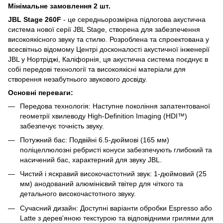
Мінімальне замовлення 2 шт.
JBL Stage 260F
- це середньорозмірна підлогова акустична
система нової серії JBL Stage, створена для забезпечення
високоякісного звуку та стилю. Розроблена та спроектована у
всесвітньо відомому Центрі досконалості акустичної інженерії
JBL у Нортріджі, Каліфорнія, ця акустична система поєднує в
собі передові технології та високоякісні матеріали для
створення незабутнього звукового досвіду.
Основні переваги:
Передова технологія: Наступне покоління запатентованої
геометрії хвилеводу High-Definition Imaging (HDI™)
забезпечує точність звуку.
Потужний бас: Подвійні 6.5-дюймові (165 мм)
поліцеллюлозні ребристі конуси забезпечують глибокий та
насичений бас, характерний для звуку JBL.
Чистий і яскравий високочастотний звук: 1-дюймовий (25
мм) анодований алюмінієвий твітер для чіткого та
детального високочастотного звуку.
Сучасний дизайн: Доступні варіанти обробки Espresso або
Latte з дерев'яною текстурою та відповідними грилями для