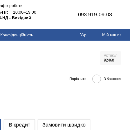
афік роботи:
н-Пт:
10:00–19:00
093 919-09-03
-НД - Вихідний
Мій кошик
Конфіденційність
Укр
Артикул
92468
Порівняти
В бажання
В кредит
Замовити швидко