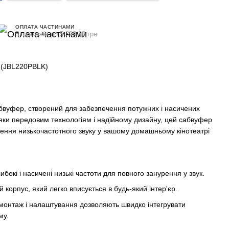
ОПЛАТА ЧАСТИНАМИ
5 платежів по 5 399.80 грн
 (JBL220PBLK)
абвуфер, створений для забезпечення потужних і насичених
вдяки передовим технологіям і надійному дизайну, цей сабвуфер
ення низькочастотного звуку у вашому домашньому кінотеатрі
бокі і насичені низькі частоти для повного занурення у звук.
 корпус, який легко вписується в будь-який інтер'єр.
 монтаж і налаштування дозволяють швидко інтегрувати
му.