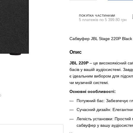
ПОКУПКА ЧАСТИНАМИ
5 платежів по 5 399.80 грн
Сабвуфер JBL Stage 220P Black
Опис
JBL 220P
– це високоякісний с
басів у вашій аудіосистемі. За
є ідеальним вибором для підсил
чи музичній системі.
Основні особливості:
ю
Потужний бас: Забезпечує гли
Сучасний дизайн: Елегантний
Легкість установки: Простий
сабвуфер у вашу аудіосисте