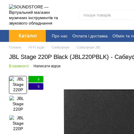
Перейти до основного контенту
Каталог
Про нас
Оплата і доставка
Обмін та 
Головна
HI-FI аудіо
Сабвуфери
Сабвуфери JBL
JBL Stage 220P Black (JBL220PBLK) - Сабву
В наявності
Написати відгук
5
5