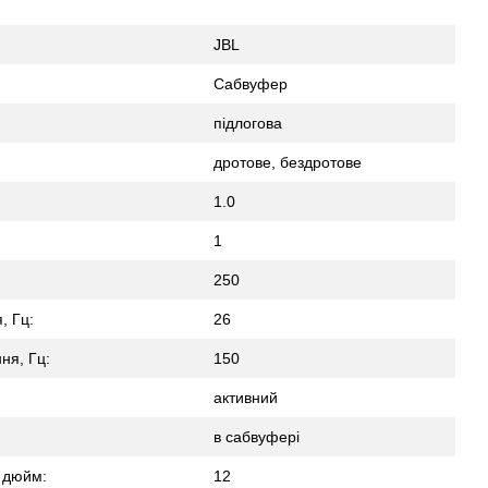
JBL
Сабвуфер
підлогова
дротове, бездротове
1.0
1
250
, Гц:
26
ня, Гц:
150
активний
в сабвуфері
 дюйм:
12