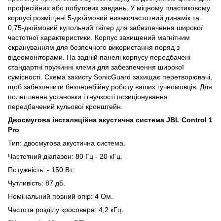
професійних або побутових завдань. У міцному пластиковому
корпусі розміщені 5-дюймовий низькочастотний динамік та
0,75-дюймовий купольний твітер для забезпечення широкої
частотної характеристики. Корпус захищений магнітним
екрануванням для безпечного використання поряд з
відеомоніторами. На задній панелі корпусу передбачені
стандартні пружинні клеми для забезпечення широкої
сумісності. Схема захисту SonicGuard захищає перетворювачі,
щоб забезпечити безперебійну роботу ваших гучномовців. Для
полегшення установки і гнучкості позиціонування
передбачений кульової кронштейн.
Двосмугова інсталяційна акустична система JBL Control 1
Pro
Тип: двосмугова акустична система.
Частотний діапазон: 80 Гц - 20 кГц.
Потужність: - 150 Вт.
Чутливість: 87 дБ.
Номінальний повний опір: 4 Ом.
Частота розділу кросовера: 4,2 кГц.