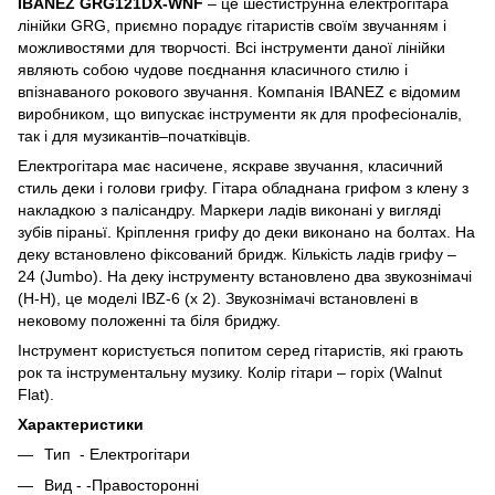
IBANEZ GRG121DX-WNF
– це шестиструнна електрогітара
лінійки GRG, приємно порадує гітаристів своїм звучанням і
можливостями для творчості. Всі інструменти даної лінійки
являють собою чудове поєднання класичного стилю і
впізнаваного рокового звучання. Компанія IBANEZ є відомим
виробником, що випускає інструменти як для професіоналів,
так і для музикантів–початківців.
Електрогітара має насичене, яскраве звучання, класичний
стиль деки і голови грифу. Гітара обладнана грифом з клену з
накладкою з палісандру. Маркери ладів виконані у вигляді
зубів піраньї. Кріплення грифу до деки виконано на болтах. На
деку встановлено фіксований бридж. Кількість ладів грифу –
24 (Jumbo). На деку інструменту встановлено два звукознімачі
(Н-Н), це моделі IBZ-6 (х 2). Звукознімачі встановлені в
нековому положенні та біля бриджу.
Інструмент користується попитом серед гітаристів, які грають
рок та інструментальну музику. Колір гітари – горіх (Walnut
Flat).
Характеристики
Тип - Електрогітари
Вид - -Правосторонні