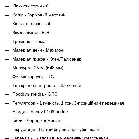
Кількість струн - 6
Колір - Горіховий матовий
Кількість ладів - 24
Звукознімачі - H-H
Тремоло - Нема
Матеріал деки - Махагоні
Матеріал грифа - Клен/Палісандр
Мензура - 25.5" (648 мм)
Форма корпусу - RG
Тип кріплення грифа - Зболчений
Профіль грифа - GRG
Регулятори - 1 гучність, 1 тон, 3-позиційний перемикач
Бридж - Ibanez F106 bridge
Кілки - Чорні, хромовані
Інкрустація - На грифі у вигляді зубів піраньї
Гарантія - 12 місяців (на механічні компоненти)