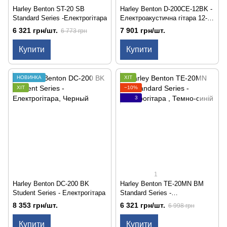
Harley Benton ST-20 SB
Harley Benton D-200CE-12BK -
Standard Series -Електрогітара
Електроакустична гітара 12-
струнна
6 321 грн/шт.
7 901 грн/шт.
6 773 грн
Купити
Купити
НОВИНКА
ХІТ
ХІТ
−10%
3
1
Harley Benton DC-200 BK
Harley Benton TE-20MN BM
Student Series - Електрогітара
Standard Series -
Електрогітара
8 353 грн/шт.
6 321 грн/шт.
6 998 грн
Купити
Купити