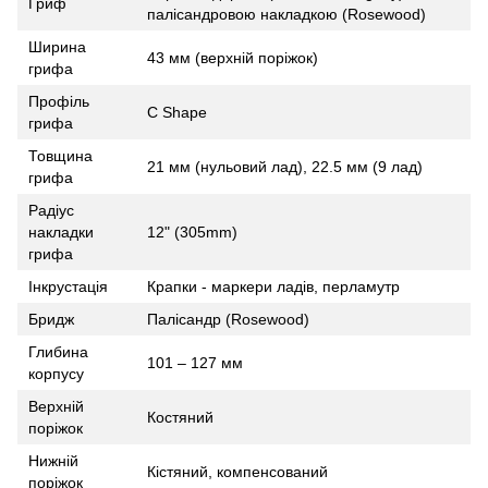
Гриф
палісандровою накладкою (Rosewood)
Ширина
43 мм (верхній поріжок)
грифа
Профіль
C Shape
грифа
Товщина
21 мм (нульовий лад), 22.5 мм (9 лад)
грифа
Радіус
накладки
12" (305mm)
грифа
Інкрустація
Крапки - маркери ладів, перламутр
Бридж
Палісандр (Rosewood)
Глибина
101 – 127 мм
корпусу
Верхній
Костяний
поріжок
Нижній
Кістяний, компенсований
поріжок