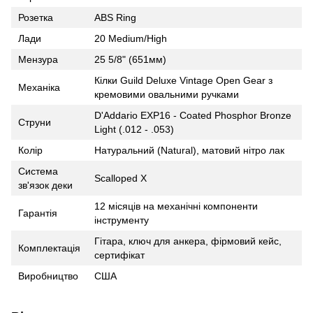
Розетка
ABS Ring
Лади
20 Medium/High
Мензура
25 5/8" (651мм)
Кілки Guild Deluxe Vintage Open Gear з
Механіка
кремовими овальними ручками
D'Addario EXP16 - Coated Phosphor Bronze
Струни
Light (.012 - .053)
Колір
Натуральний (Natural), матовий нітро лак
Система
Scalloped X
зв'язок деки
12 місяців на механічні компоненти
Гарантія
інструменту
Гітара, ключ для анкера, фірмовий кейс,
Комплектація
сертифікат
Виробництво
США