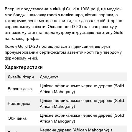
Вперше представлена ​​в лінійці Guild в 1968 році, ця модель
має бридж і накладку гриф з палісандра, кістяні поріжки, а
також дуже легке матове покриття, яке дозволяє цій гітарі по-
справжньому співати. Оснащення D-20 включає розетку у
вінтажному стилі та перламутрову інкрустацію логотипу Guild
на головці грифа.
Кожен Guild D-20 поставляється з підписаним від руки
пронумерованим сертифікатом автентичності та у твердому
фірмовому кейсі.
Характеристики
Дизайн гітари
Дредноут
Цілісне африканське червоне дерево (Solid
Верхня дека
African Mahogany)
Цілісне африканське червоне дерево (Solid
Нижня дека
African Mahogany)
Цілісне африканське червоне дерево (Solid
Обичайка
African Mahogany)
Червоне дерево (African Mahogany) з