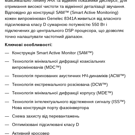
максимально лінійну АЧХ та відмінні показники дисперсії, для
отримання високої чистоти та відмінної деталізації звучання.
Відповідно до конструкції SAM™ (Smart Active Monitoring)
кожен випромінювач Genelec 8341A живиться від власного
підсилювача класу D сумарною потужністю 550 Вт і
підключених до центрального DSP процесора, що дозволяє
точно налаштувати частотний діапазон.
Ключові особливості:
Конструкція Smart Active Monitor (SAM™)
Технологія мінімальної дифракції коаксіальних
випромінювачів (MDC™)
Технологія прихованих акустичних НЧ-динаміків (ACW™)
Технологія екстремального розсіювача (DCW™)
Технологія мінімальної дифракції корпусу (MDE™)
Технологія інтелектуального відстеження сигналу (ISS™)
Нова конструкція порту фазоінвертора
Схема захисту від перевантажень
Оптимізовані підсилювачі класу D
Активний кросовер