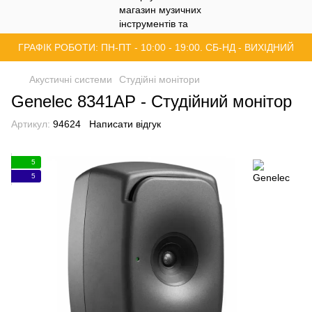
ГРАФІК РОБОТИ: ПН-ПТ - 10:00 - 19:00. СБ-НД - ВИХІДНИЙ
Акустичні системи
Студійні монітори
Genelec 8341AP - Студійний монітор
Артикул:
94624
Написати відгук
5
5