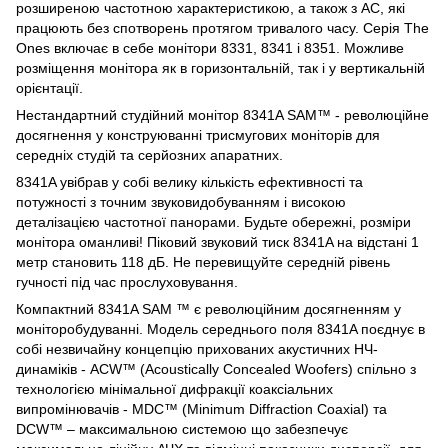
розширеною частотною характеристикою, а також з АС, які
працюють без спотворень протягом тривалого часу. Серія The
Ones включає в себе монітори 8331, 8341 і 8351. Можливе
розміщення монітора як в горизонтальній, так і у вертикальній
орієнтації.
Нестандартний студійний монітор 8341A SAM™ - революційне
досягнення у конструюванні трисмугових моніторів для
середніх студій та серйозних апаратних.
8341A увібрав у собі велику кількість ефективності та
потужності з точним звуковидобуванням і високою
деталізацією частотної панорами. Будьте обережні, розміри
монітора оманливі! Піковий звуковий тиск 8341A на відстані 1
метр становить 118 дБ. Не перевищуйте середній рівень
гучності під час прослуховування.
Компактний 8341A SAM ™ є революційним досягненням у
моніторобудуванні. Модель середнього поля 8341A поєднує в
собі незвичайну концепцію прихованих акустичних НЧ-
динаміків - ACW™ (Acoustically Concealed Woofers) спільно з
технологією мінімальної дифракції коаксіальних
випромінювачів - MDC™ (Minimum Diffraction Coaxial) та
DCW™ – максимальною системою що забезпечує