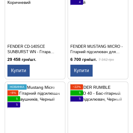
4
FENDER CD-140SCE
FENDER MUSTANG MICRO -
SUNBURST WN - Гітара
Гітарний підсилювач для
електроакустична
навушників
29 458 грн/шт.
6 700 грн/шт.
7 342 грн
Купити
Купити
НОВИНКА
−22%
−8%
5
5
5
5