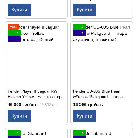
Купити
Купити
−8%
5
5
5
5
Fender Player II Jaguar RW
Fender CD-60S Blue Pearl
Hialeah Yellow - Електрогітара
w/Yellow Pickguard - Гітара
акустична
46 000 грн/шт.
13 596 грн/шт.
49 852 грн
Купити
Купити
5
5