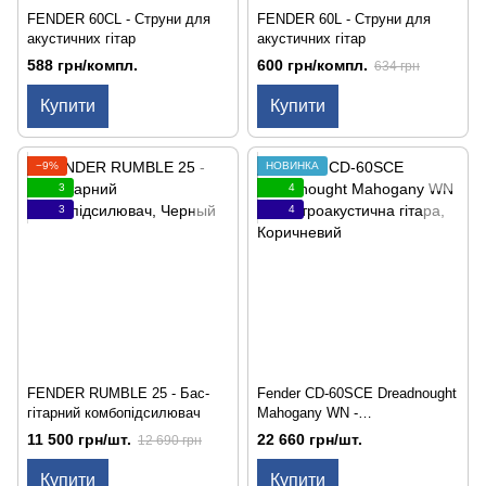
FENDER 60CL - Струни для
FENDER 60L - Струни для
акустичних гітар
акустичних гітар
588 грн/компл.
600 грн/компл.
634 грн
Купити
Купити
−9%
НОВИНКА
3
4
3
4
FENDER RUMBLE 25 - Бас-
Fender CD-60SCE Dreadnought
гітарний комбопідсилювач
Mahogany WN -
Електроакустична гітара
11 500 грн/шт.
22 660 грн/шт.
12 690 грн
Купити
Купити