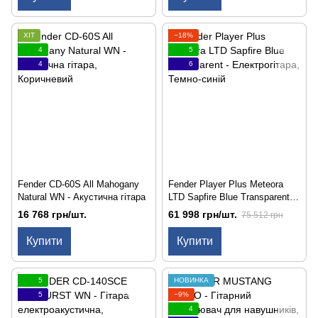
ХІТ
−18%
4
5
4
6
Fender CD-60S All Mahogany
Fender Player Plus Meteora
Natural WN - Акустична гітара
LTD Sapfire Blue Transparent -
Електрогітара
16 768 грн/шт.
61 998 грн/шт.
75 512 грн
Купити
Купити
5
НОВИНКА
5
−9%
4