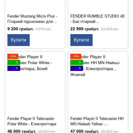
Fender Mustang Micro Plus -
FENDER RUMBLE STUDIO 40
Гітарний підсилювач для
- Бас-гітарний
навушників
комбопідсилювач
9 200 грн/шт.
22 999 грн/шт.
9 970 грн
29 458 грн
Купити
Купити
−8%
−6%
5
5
5
5
Fender Player II Telecaster
Fender Player II Telecaster HH
Polar White - Електрогітара
MN Hialeah Yellow -
Електрогітара
46 000 грн/шт.
47 000 грн/шт.
49 852 грн
49 852 грн