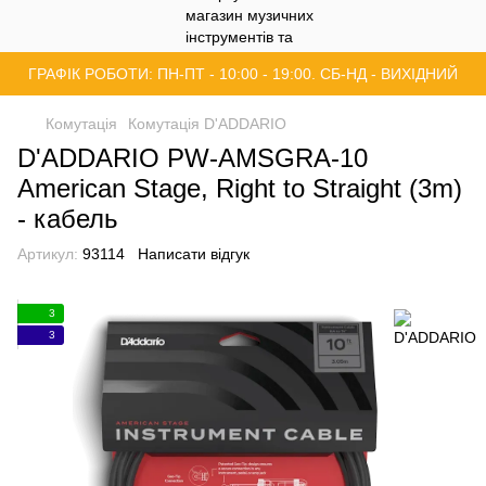
ГРАФІК РОБОТИ: ПН-ПТ - 10:00 - 19:00. СБ-НД - ВИХІДНИЙ
Комутація
Комутація D'ADDARIO
D'ADDARIO PW-AMSGRA-10
American Stage, Right to Straight (3m)
- кабель
Артикул:
93114
Написати відгук
3
3