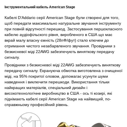
Інструментальний кабель American Stage
Кабелі D'Addario серії American Stage були створені для того,
щоб передати максимально натуральне звучання інструменту
при повній відсутності перешкод. Застосування першокласного
кабелю аудіофільского рівня, виробленого в США що має
вкрай малу власну ємність (28пФ/фут) стало ключем до
отримання чистого незабарвленого звучання. Провідники з
безкисневої міді 22AWG забезпечують виняткову передачу
сигналу.
Провідники з безкисневої міді 22AWG забезпечують виняткову
передачу сигналу. Екрануюча обмотка виготовлена ​​з очищеної
міді, на 95% покритої оловом, допомагає усунути шуми
наведення і виключити перешкоди. Використання тільки
найкращих матеріалів, спеціальний дизайн і
високотехнологічне виробництво в США - ось ті козирі, які
піднімають кабелі серії American Stage на найвищий, по-
справжньому професійний рівень.