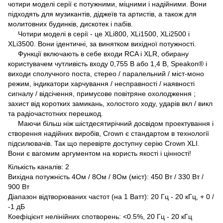
чотири моделі серії є потужними, міцними і надійними. Вони
підходять для музикантів, діджеїв та артистів, а також для
молитовних будинків, дискотек і пабів.
Чотири моделі в серії - це XLi800, XLi1500, XLi2500 і
XLi3500. Вони ідентичні, за винятком вихідної потужності.
Функції включають в себе входи RCA і XLR, обирану
користувачем чутливість входу 0,755 В або 1,4 В, Speakon® і
виходи сполучного поста, стерео / паралельний / міст-моно
режим, індикатори харчування / несправності / наявності
сигналу / відсічення, примусове повітряне охолодження ;
захист від коротких замикань, холостого ходу, ударів вкл / викл
та радіочастотних перешкод.
Маючи більш ніж шістдесятирічний досвідом проектування і
створення надійних виробів, Crown є стандартом в технології
підсилювачів. Так що перевірте доступну серію Crown XLI.
Вони є вагомим аргументом на користь якості і цінності!
Кількість каналів: 2
Вихідна потужність 4Ом / 8Ом / 8Ом (міст): 450 Вт / 330 Вт /
900 Вт
Діапазон відтворюваних частот (на 1 Ватт): 20 Гц - 20 кГц, + 0 /
-1 дБ
Коефіцієнт нелінійних спотворень: <0.5%, 20 Гц - 20 кГц