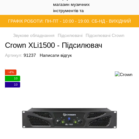
ГРАФІК РОБОТИ: ПН-ПТ - 10:00 - 19:00. СБ-НД - ВИХІДНИЙ
Звукове обладнання
Підсилювачі
Підсилювачі Crown
Crown XLi1500 - Підсилювач
Артикул:
91237
Написати відгук
−4%
10
10