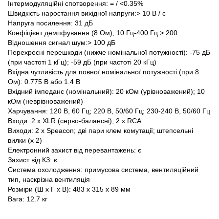
Інтермодуляційні спотворення: = / <0.35%
Швидкість наростання вихідної напруги:> 10 В / с
Напруга посилення: 31 дБ
Коефіцієнт демпфування (8 Ом), 10 Гц-400 Гц:> 200
Відношення сигнал шум:> 100 дБ
Перехресні перешкоди (нижче номінальної потужності): -75 дБ
(при частоті 1 кГц); -59 дБ (при частоті 20 кГц)
Вхідна чутливість для повної номінальної потужності (при 8
Ом): 0.775 В або 1.4 В
Вхідний імпеданс (номінальний): 20 кОм (урівноважений); 10
кОм (неврівноважений)
Харчування: 120 В, 60 Гц; 220 В, 50/60 Гц; 230-240 В, 50/60 Гц
Входи: 2 х XLR (серво-балансні); 2 х RCA
Виходи: 2 х Speacon; дві пари клем комутації; штепсельні
вилки (х 2)
Електронний захист від перевантажень: є
Захист від КЗ: є
Система охолодження: примусова система, вентиляційний
тип, наскрізна вентиляція
Розміри (Ш х Г х В): 483 х 315 x 89 мм
Вага: 12.7 кг