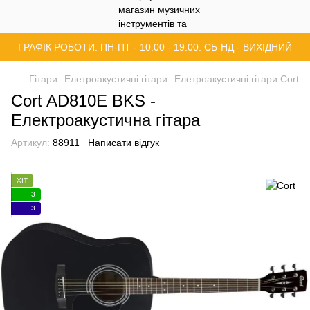
ГРАФІК РОБОТИ: ПН-ПТ - 10:00 - 19:00. СБ-НД - ВИХІДНИЙ
Гітари
Елетроакустичні гітари
Елетроакустичні гітари Cort
Cort AD810E BKS -
Електроакустична гітара
Артикул:
88911
Написати відгук
ХІТ
3
3