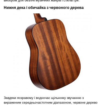
вибором для безлічі музичних жанрів і стилів гри.
Нижня дека і обичайка з червоного дерева
Завдяки яскравому і водночас щільному звучанню з
вираженим середньочастотним діапазоном, червоне дерево