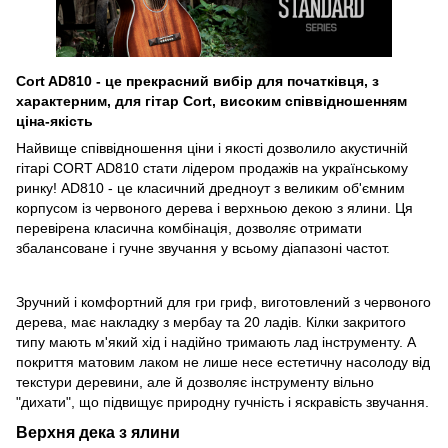
Cort AD810 - це прекрасний вибір для початківця, з
характерним, для гітар Cort, високим співвідношенням
ціна-якість
Найвище співвідношення ціни і якості дозволило акустичній
гітарі CORT AD810 стати лідером продажів на українському
ринку! AD810 - це класичний дредноут з великим об'ємним
корпусом із червоного дерева і верхньою декою з ялини. Ця
перевірена класична комбінація, дозволяє отримати
збалансоване і гучне звучання у всьому діапазоні частот.
Зручний і комфортний для гри гриф, виготовлений з червоного
дерева, має накладку з мербау та 20 ладів. Кілки закритого
типу мають м'який хід і надійно тримають лад інструменту. А
покриття матовим лаком не лише несе естетичну насолоду від
текстури деревини, але й дозволяє інструменту вільно
"дихати", що підвищує природну гучність і яскравість звучання.
Верхня дека з ялини