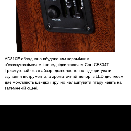
AD810E обладнана вбудованим керамічним
п'єзозвукознімачем і передпідсилювачем Cort CE304T.
Трисмуговий еквалайзер, дозволяє точно відкоригувати
звучання інструмента, а хроматичний тюнер, з LED дисплеєм,
дає можливість швидко і зручно налаштувати гітару навіть на
затемненій сцені.