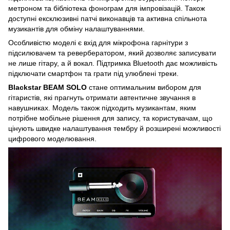
метроном та бібліотека фонограм для імпровізацій. Також
доступні ексклюзивні патчі виконавців та активна спільнота
музикантів для обміну налаштуваннями.
Особливістю моделі є вхід для мікрофона гарнітури з
підсилювачем та ревербератором, який дозволяє записувати
не лише гітару, а й вокал. Підтримка Bluetooth дає можливість
підключати смартфон та грати під улюблені треки.
Blackstar BEAM SOLO
стане оптимальним вибором для
гітаристів, які прагнуть отримати автентичне звучання в
навушниках. Модель також підходить музикантам, яким
потрібне мобільне рішення для запису, та користувачам, що
цінують швидке налаштування тембру й розширені можливості
цифрового моделювання.