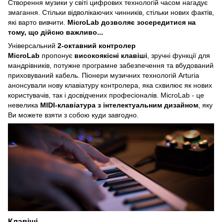
Створення музики у світі цифрових технологій часом нагадує
змагання. Стільки відволікаючих чинників, стільки нових фактів,
які варто вивчити.
MicroLab дозволяє зосередитися на
тому, що дійсно важливо...
Універсальний
2-октавний контролер
MicroLab
пропонує
високоякісні клавіші
, зручні функції для
мандрівників, потужне програмне забезпечення та вбудований
приховуваний кабель. Піонери музичних технологій Arturia
анонсували нову клавіатуру контролера, яка схвилює як нових
користувачів, так і досвідчених професіоналів. MicroLab - це
невелика
MIDI-клавіатура з інтелектуальним дизайном
, яку
Ви можете взяти з собою куди завгодно.
Клавіші