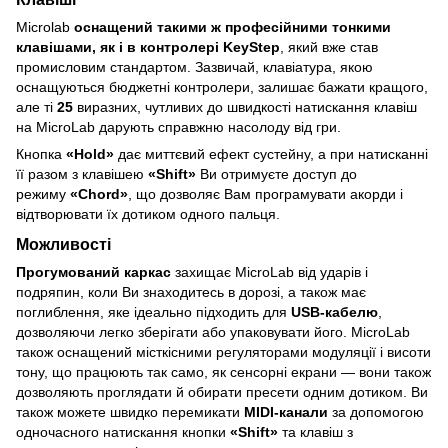
Microlab
оснащений такими ж професійними тонкими
клавішами, як і в контролері KeyStep
, який вже став
промисловим стандартом. Зазвичай, клавіатура, якою
оснащуються бюджетні контролери, залишає бажати кращого,
але ті
25
виразних, чутливих до швидкості натискання клавіш
на MicroLab дарують справжню насолоду від гри.
Кнопка
«Hold»
дає миттєвий ефект сустейну, а при натисканні
її разом з клавішею
«Shift»
Ви отримуєте доступ до
режиму
«Chord»
, що дозволяє Вам програмувати акорди і
відтворювати їх дотиком одного пальця.
Можливості
Прогумований каркас
захищає MicroLab від ударів і
подряпин, коли Ви знаходитесь в дорозі, а також має
поглиблення, яке ідеально підходить для
USB-кабелю
,
дозволяючи легко зберігати або упаковувати його. MicroLab
також оснащений місткісними регуляторами модуляції і висоти
тону, що працюють так само, як сенсорні екрани — вони також
дозволяють проглядати й обирати пресети одним дотиком. Ви
також можете швидко перемикати
MIDI-канали
за допомогою
одночасного натискання кнопки
«Shift»
та клавіш з