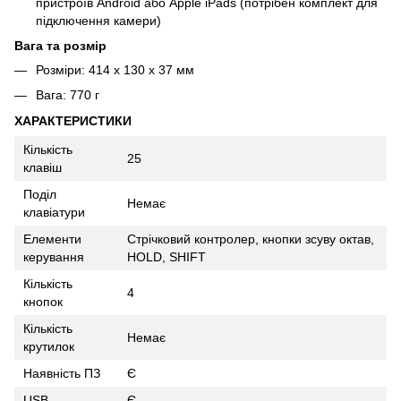
пристроїв Android або Apple iPads (потрібен комплект для
підключення камери)
Вага та розмір
Розміри: 414 x 130 x 37 мм
Вага: 770 г
ХАРАКТЕРИСТИКИ
Кількість
25
клавіш
Поділ
Немає
клавіатури
Елементи
Стрічковий контролер, кнопки зсуву октав,
керування
HOLD, SHIFT
Кількість
4
кнопок
Кількість
Немає
крутилок
Наявність ПЗ
Є
USB
Є