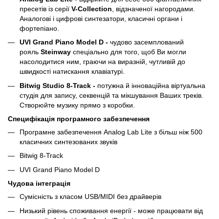
пресетів із серії
V-Collection
, відзначеної нагородами.
Аналогові і цифрові синтезатори, класичні органи і
фортепіано.
UVI Grand Piano Model D -
чудово засемплований
рояль
Steinway
спеціально для того, щоб Ви могли
насолодитися ним, граючи на виразній, чутливій до
швидкості натискання клавіатурі.
Bitwig Studio 8-Track -
потужна й інноваційна віртуальна
студія для запису, секвенцій та мікшування Ваших треків.
Створюйте музику прямо з коробки.
Специфікація програмного забезпечення
Програмне забезпечення Analog Lab Lite з більш ніж 500
класичних синтезованих звуків
Bitwig 8-Track
UVI Grand Piano Model D
Чудова інтеграція
Сумісність з класом USB/MIDI без драйверів
Низький рівень споживання енергії - може працювати від