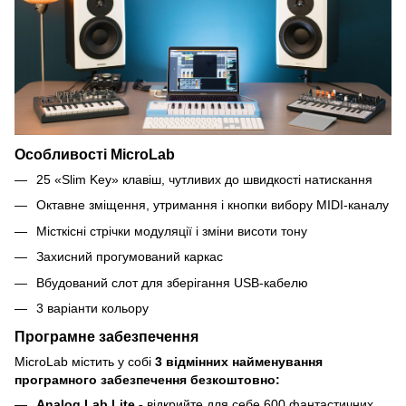
Особливості MicroLab
25 «Slim Key» клавіш, чутливих до швидкості натискання
Октавне зміщення, утримання і кнопки вибору MIDI-каналу
Місткісні стрічки модуляції і зміни висоти тону
Захисний прогумований каркас
Вбудований слот для зберігання USB-кабелю
3 варіанти кольору
Програмне забезпечення
MicroLab містить у собі
3 відмінних найменування
програмного забезпечення безкоштовно:
Analog Lab Lite -
відкрийте для себе 600 фантастичних