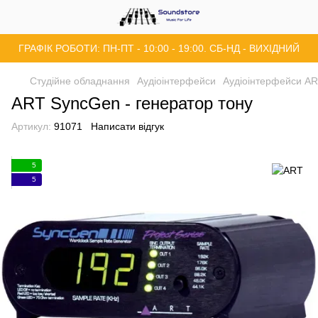
ГРАФІК РОБОТИ: ПН-ПТ - 10:00 - 19:00. СБ-НД - ВИХІДНИЙ
Студійне обладнання
Аудіоінтерфейси
Аудіоінтерфейси A
ART SyncGen - генератор тону
Артикул:
91071
Написати відгук
5
5