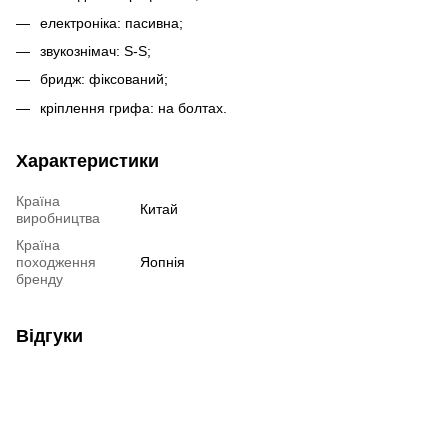
електроніка: пасивна;
звукознімач: S-S;
бридж: фіксований;
кріплення грифа: на болтах.
Характеристики
Країна
Китай
виробництва
Країна
походження
Яопнія
бренду
Відгуки