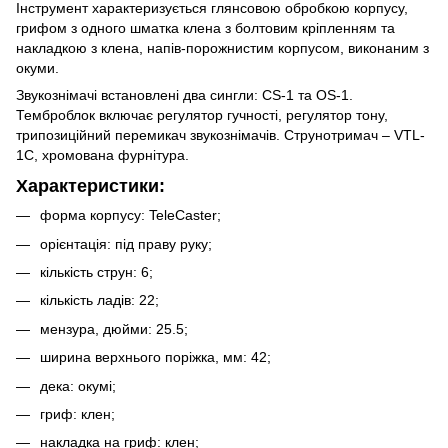
Інструмент характеризується глянсовою обробкою корпусу,
грифом з одного шматка клена з болтовим кріпленням та
накладкою з клена, напів-порожнистим корпусом, виконаним з
окуми.
Звукознімачі встановлені два сингли: CS-1 та OS-1.
Темброблок включає регулятор гучності, регулятор тону,
трипозиційний перемикач звукознімачів. Струнотримач – VTL-
1C, хромована фурнітура.
Характеристики:
форма корпусу: TeleCaster;
орієнтація: під праву руку;
кількість струн: 6;
кількість ладів: 22;
мензура, дюйми: 25.5;
ширина верхнього поріжка, мм: 42;
дека: окумі;
гриф: клен;
накладка на гриф: клен;