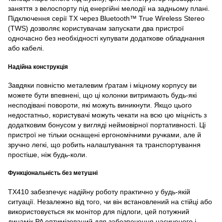
заняття з велоспорту під енергійні мелодії на задньому плані.
Підключення серії TX через Bluetooth™ True Wireless Stereo
(TWS) дозволяє користувачам запускати два пристрої
одночасно без необхідності купувати додаткове обладнання
або кабелі.
Надійна конструкція
Завдяки повністю металевим ґратам і міцному корпусу ви
можете бути впевнені, що ці колонки витримають будь-які
несподівані повороти, які можуть виникнути. Якщо цього
недостатньо, користувачі можуть чекати на всю цю міцність з
додатковим бонусом у вигляді неймовірної портативності. Ці
пристрої не тільки оснащені ергономічними ручками, але й
зручно легкі, що робить налаштування та транспортування
простіше, ніж будь-коли.
Функціональність без метушні
TX410 забезпечує надійну роботу практично у будь-якій
ситуації. Незалежно від того, чи він встановлений на стійці або
використовується як монітор для підлоги, цей потужний
динамік PA оптимізований для забезпечення насиченого і