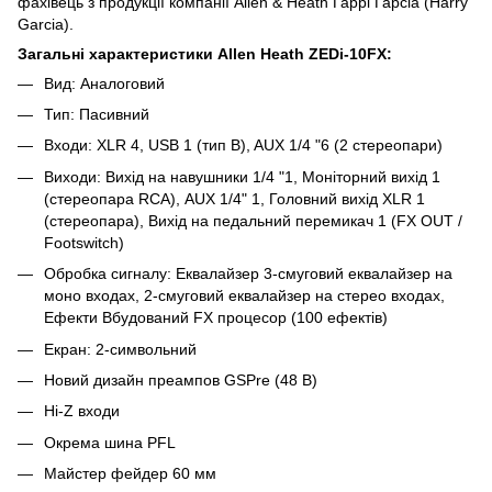
фахівець з продукції компанії Allen & Heath Гаррі Гарсіа (Harry
Garcia).
Загальні характеристики Allen Heath ZEDi-10FX:
Вид: Аналоговий
Тип: Пасивний
Входи: XLR 4, USB 1 (тип B), AUX 1/4 "6 (2 стереопари)
Виходи: Вихід на навушники 1/4 "1, Моніторний вихід 1
(стереопара RCA), AUX 1/4" 1, Головний вихід XLR 1
(стереопара), Вихід на педальний перемикач 1 (FX OUT /
Footswitch)
Обробка сигналу: Еквалайзер 3-смуговий еквалайзер на
моно входах, 2-смуговий еквалайзер на стерео входах,
Ефекти Вбудований FX процесор (100 ефектів)
Екран: 2-символьний
Новий дизайн преампов GSPre (48 В)
Hi-Z входи
Окрема шина PFL
Майстер фейдер 60 мм