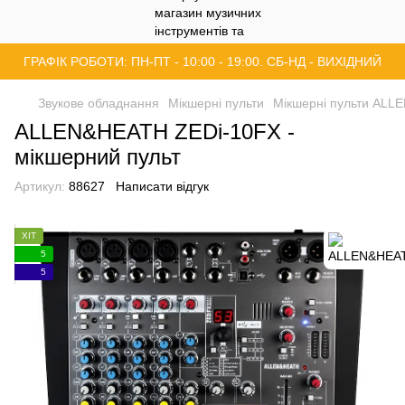
ГРАФІК РОБОТИ: ПН-ПТ - 10:00 - 19:00. СБ-НД - ВИХІДНИЙ
Звукове обладнання
Мікшерні пульти
Мікшерні пульти AL
ALLEN&HEATH ZEDi-10FX -
мікшерний пульт
Артикул:
88627
Написати відгук
ХІТ
5
5