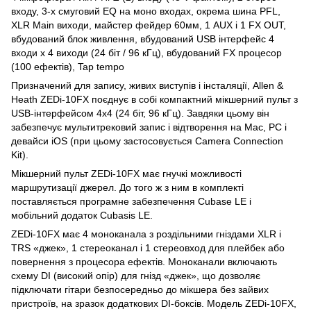
входу, 3-х смуговий EQ на моно входах, окрема шина PFL,
XLR Main виходи, майстер фейдер 60мм, 1 AUX і 1 FX OUT,
вбудований блок живлення, вбудований USB інтерфейс 4
входи х 4 виходи (24 біт / 96 кГц), вбудований FX процесор
(100 ефектів), Tap tempo
Призначений для запису, живих виступів і інсталяції, Allen &
Heath ZEDi-10FX поєднує в собі компактний мікшерний пульт з
USB-інтерфейсом 4х4 (24 біт, 96 кГц). Завдяки цьому він
забезпечує мультитрековий запис і відтворення на Mac, PC і
девайси iOS (при цьому застосовується Camera Connection
Kit).
Мікшерний пульт ZEDi-10FX має гнучкі можливості
маршрутизації джерел. До того ж з ним в комплекті
поставляється програмне забезпечення Cubase LE і
мобільний додаток Cubasis LE.
ZEDi-10FX має 4 моноканала з роздільними гніздами XLR і
TRS «джек», 1 стереоканал і 1 стереовход для плейбек або
повернення з процесора ефектів. Моноканали включають
схему DI (високий опір) для гнізд «джек», що дозволяє
підключати гітари безпосередньо до мікшера без зайвих
пристроїв, на зразок додаткових DI-боксів. Модель ZEDi-10FX,