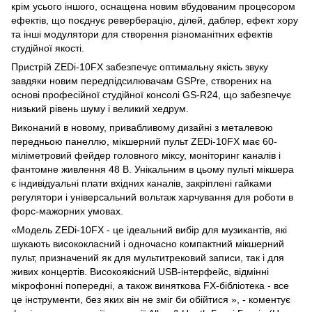
крім усього іншого, оснащена новим вбудованим процесором
ефектів, що поєднує реверберацію, ділей, даблер, ефект хору
та інші модулятори для створення різноманітних ефектів
студійної якості.
Пристрій ZEDi-10FX забезпечує оптимальну якість звуку
завдяки новим передпідсилювачам GSPre, створених на
основі професійної студійної консолі GS-R24, що забезпечує
низький рівень шуму і великий хедрум.
Виконаний в новому, привабливому дизайні з металевою
передньою панеллю, мікшерний пульт ZEDi-10FX має 60-
міліметровий фейдер головного міксу, моніторинг каналів і
фантомне живлення 48 В. Унікальним в цьому пульті мікшера
є індивідуальні плати вхідних каналів, закріплені гайками
регулятори і універсальний вольтаж харчування для роботи в
форс-мажорних умовах.
«Модель ZEDi-10FX - це ідеальний вибір для музикантів, які
шукають висококласний і одночасно компактний мікшерний
пульт, призначений як для мультитрековий записи, так і для
живих концертів. Високоякісний USB-інтерфейс, відмінні
мікрофонні попередні, а також виняткова FX-бібліотека - все
це інструменти, без яких він не зміг би обійтися », - коментує