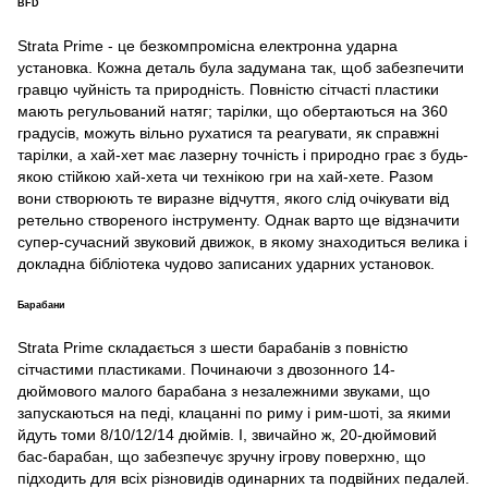
BFD
Strata Prime - це безкомпромісна електронна ударна
установка. Кожна деталь була задумана так, щоб забезпечити
гравцю чуйність та природність. Повністю сітчасті пластики
мають регульований натяг; тарілки, що обертаються на 360
градусів, можуть вільно рухатися та реагувати, як справжні
тарілки, а хай-хет має лазерну точність і природно грає з будь-
якою стійкою хай-хета чи технікою гри на хай-хете. Разом
вони створюють те виразне відчуття, якого слід очікувати від
ретельно створеного інструменту. Однак варто ще відзначити
супер-сучасний звуковий движок, в якому знаходиться велика і
докладна бібліотека чудово записаних ударних установок.
Барабани
Strata Prime складається з шести барабанів з повністю
сітчастими пластиками. Починаючи з двозонного 14-
дюймового малого барабана з незалежними звуками, що
запускаються на педі, клацанні по риму і рим-шоті, за якими
йдуть томи 8/10/12/14 дюймів. І, звичайно ж, 20-дюймовий
бас-барабан, що забезпечує зручну ігрову поверхню, що
підходить для всіх різновидів одинарних та подвійних педалей.