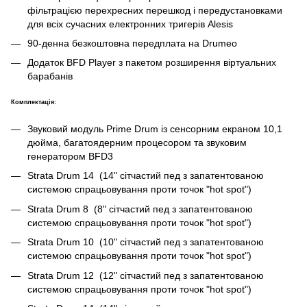
фільтрацією перехресних перешкод і передустановками
для всіх сучасних електронних тригерів Alesis
90-денна безкоштовна передплата на Drumeo
Додаток BFD Player з пакетом розширення віртуальних
барабанів
Комплектація:
Звуковий модуль Prime Drum із сенсорним екраном 10,1
дюйма, багатоядерним процесором та звуковим
генератором BFD3
Strata Drum 14 (14" сітчастий пед з запатентованою
системою спрацьовування проти точок "hot spot")
Strata Drum 8 (8" сітчастий пед з запатентованою
системою спрацьовування проти точок "hot spot")
Strata Drum 10 (10" сітчастий пед з запатентованою
системою спрацьовування проти точок "hot spot")
Strata Drum 12 (12" сітчастий пед з запатентованою
системою спрацьовування проти точок "hot spot")