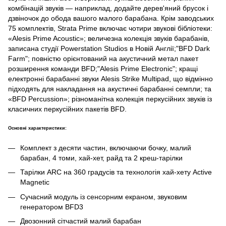
комбінацій звуків — наприклад, додайте дерев'яний брусок і
дзвіночок до обода вашого малого барабана. Крім заводських
75 комплектів, Strata Prime включає чотири звукові бібліотеки:
«Alesis Prime Acoustic»; величезна колекція звуків барабанів,
записана студії Powerstation Studios в Новій Англії;"BFD Dark
Farm"; повністю орієнтований на акустичний метал пакет
розширення команди BFD;"Alesis Prime Electronic"; кращі
електронні барабанні звуки Alesis Strike Multipad, що відмінно
підходять для накладання на акустичні барабанні семпли; та
«BFD Percussion»; різноманітна колекція перкусійних звуків із
класичних перкусійних пакетів BFD.
Основні характеристики:
Комплект з десяти частин, включаючи бочку, малий
барабан, 4 томи, хай-хет, райд та 2 креш-тарілки
Тарілки ARC на 360 градусів та технологія хай-хету Active
Magnetic
Сучасний модуль із сенсорним екраном, звуковим
генератором BFD3
Двозонний сітчастий малий барабан