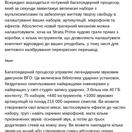
Всередині знаходиться потужний багатоядерний процесор,
який за секунди завантажує величезні набори з
мультисемплами та забезпечує миттєву творчу свободу в
налаштуванні ваших наборів, артикуляцій, мікрофонів та
ефектів. Абсолютно новий тригерний механізм можна
налаштовувати, хоча на Strata Prime чудово грати прямо з
коробки, є кілька інструментів, що дозволяють налаштувати
комплект відповідно до ваших уподобань, у тому числі для
миттєвого калібрування перехресних перешкод.
Звуки
Багатоядерний процесор управляє легендарним звуковим
двигуном BFD. Це величезна бібліотека ударних установок,
бездоганно семпльованих найкращими інженерами у
найкращих у світі студіях запису ударних. З більш ніж 40 ГБ
контенту; 75 наборів, +440 інструментів, +1000 звукових
артикуляцій та понад 215 000 окремих семплів. Ви можете
створювати свої власні мікси, застосовувати ефекти до частин
набору, груп і навіть окремих мікрофонів. мати кілька
призначених звуків: основний звук, а потім до трьох
додаткових стеків на кожну зону. Ви можете накладати кілька
звуків на інший або створювати суміш абсолютно різних