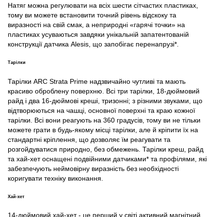
Натяг можна регулювати на всіх шести сітчастих пластиках,
тому ви можете встановити точний рівень відскоку та
виразності на свій смак, а неприродні «гарячі точки» на
пластиках усуваються завдяки унікальній запатентованій
конструкції датчика Alesis, що запобігає перенапрузі*.
Тарілки
Тарілки ARC Strata Prime надзвичайно чутливі та мають
красиво оброблену поверхню. Всі три тарілки, 18-дюймовий
райд і два 16-дюймові креші, тризонні; з різними звуками, що
відтворюються на чашці, основної поверхні та краю кожної
тарілки. Всі вони реагують на 360 градусів, тому ви не тільки
можете грати в будь-якому місці тарілки, але й кріпити їх на
стандартні кріплення, що дозволяє їм реагувати та
розгойдуватися природно, без обмежень. Тарілки креш, райд
та хай-хет оснащені подвійними датчиками* та профілями, які
забезпечують неймовірну виразність без необхідності
коригувати техніку виконання.
Хай-хет
14-дюймовий хай-хет - це перший у світі активний магнітний