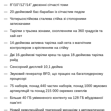
8”/10”/12”/14” двозонні сітчасті томи
20-дюймовий бас-барабан із сітчастим педом
Чотирьохстійкова сталева стійка зі стопорними
затискачами
Тарілки з трьома зонами, охопленням на 360 градусів та
хай-хет
14-дюймова активна тарілка хай-хета з магнітним
контролером з кріпленням на стійку
Дві 16-дюймові тарілки креш та одна 18-дюймова тарілка
райд
Сенсорний дисплей 10,1 дюйма
Звуковий генератор BFD, що працює на багатоядерному
процесорі
75 наборів, понад 440 частин наборів, понад 1000 звукових
артикуляцій та понад 215 000 окремих семплів
Більше 40 ГБ увімкненого контенту на 128 ГБ вбудованої
пам'яті
Новий революційний тригерний механізм з автоматичною