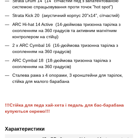
Strata Drum 14 (14" сітчастий пед з запатентованою
системою спрацьовування проти точок "hot spot")
Strata Kick 20 (акустичний корпус 20"x14", сітчастий)
ARC Hi-hat 14 Active (14-дюймова тризонна тарілка з
охопленням на 360 градусів та активним магнітним
контролером на стійці)
2 х ARC Cymbal 16 (16-дюймова тризонна тарілка з
охопленням на 360 градусів)
ARC Cymbal 18 (18-дюймова тризонна тарілка з
охопленням на 360 градусів)
Сталева рама з 4 опорами, 3 кронштейни для тарілок,
стійка для малого барабана
!!!Стійка для педа хай-хета і педаль для бас-барабана
купуються окремо!!!
Характеристики