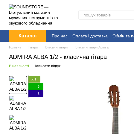
Перейти до основного контенту
Каталог
Про нас
Оплата і доставка
Обмін та 
Головна
Гітари
Класичні гітари
Класичні гітари Admira
ADMIRA ALBA 1/2 - класична гітара
В наявності
Написати відгук
ХІТ
3
3