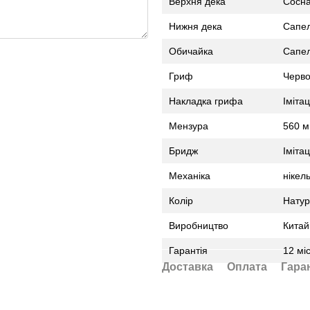
Верхня дека
Сосна
Нижня дека
Сапел
Обичайка
Сапел
Гриф
Черво
Накладка грифа
Іміта
Мензура
560 
Бридж
Іміта
Механіка
нікел
Колір
Натур
Виробництво
Китай
Гарантія
12 мі
Доставка
Оплата
Гара