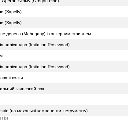
 Орегонському (Oregon Pine)
е (Sapelly)
е (Sapelly)
не дерево (Mahogany) із анкерним стрижнем
ція палісандра (Imitation Rosewood)
мм
ція палісандра (Imitation Rosewood)
ьовані колки
альний глянсовий лак
сяців (на механічні компоненти інструменту)
нтія