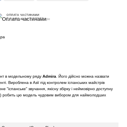
ОПЛАТА ЧАСТИНАМИ
3 платежі по 2 345.33 грн
ара
ент в модельному ряду
Admira
. Його дійсно можна назвати
ті. Вироблена в Азії під контролем іспанських майстрів
е "іспанське" звучання, якісну збірку і неймовірно доступну
м) робить цю модель чудовим вибором для наймолодших