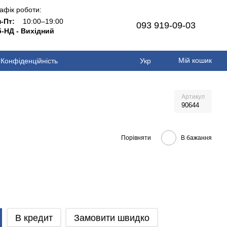
афік роботи:
н-Пт:
10:00–19:00
093 919-09-03
-НД - Вихідний
Мій кошик
Конфіденційність
Укр
Артикул
90644
Порівняти
В бажання
В кредит
Замовити швидко