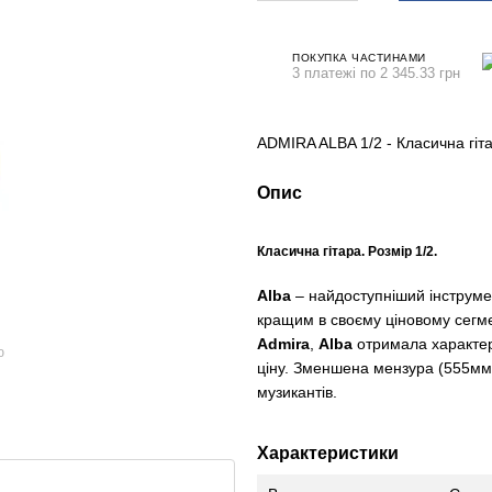
ПОКУПКА ЧАСТИНАМИ
3 платежі по 2 345.33 грн
ADMIRA ALBA 1/2 - Класична гіт
Опис
Класична гітара. Розмір 1/2.
Alba
– найдоступніший інструм
кращим в своєму ціновому сегмен
Admira
,
Alba
отримала характерн
ю
ціну. Зменшена мензура (555м
музикантів.
Характеристики