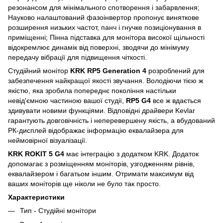
резонансом для мінімального спотворення і забарвлення;
Науково налаштований фазоінвертор пропонує виняткове
розширення низьких частот, панч і гнучке позиціонування в
приміщенні; Пінна підставка для монітора високої щільності
відокремлює динамік від поверхні, зводячи до мінімуму
передачу вібрації для підвищення чіткості.
Студійний монітор
KRK RP5 Generation 4
розроблений для
забезпечення найкращої якості звучання. Володіючи тією ж
якістю, яка зробила попереднє покоління настільки
невід'ємною частиною вашої студії,
RP5 G4
все ж вдається
здивувати новими функціями. Відповідні драйвери Kevlar
гарантують довговічність і неперевершену якість, а вбудований
РК-дисплей відображає інформацію еквалайзера для
неймовірної візуалізації.
KRK ROKIT 5 G4
має інтеграцію з додатком KRK. Додаток
допомагає з розміщенням моніторів, узгодженням рівнів,
еквалайзером і багатьом іншим. Отримати максимум від
ваших моніторів ще ніколи не було так просто.
Характеристики
Тип - Студійні монітори