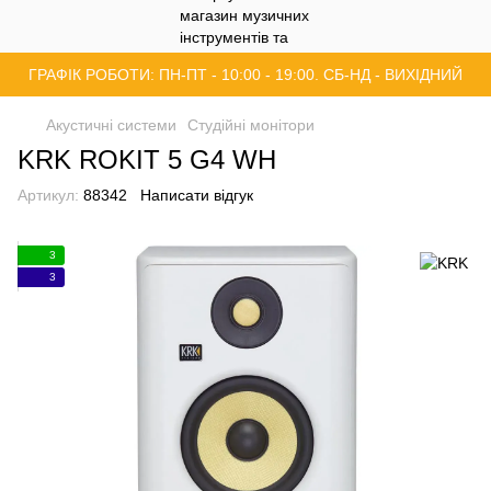
ГРАФІК РОБОТИ: ПН-ПТ - 10:00 - 19:00. СБ-НД - ВИХІДНИЙ
Акустичні системи
Студійні монітори
KRK ROKIT 5 G4 WH
Артикул:
88342
Написати відгук
3
3