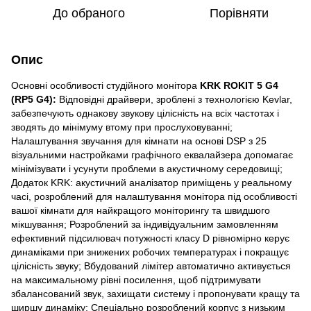
До обраного
Порівняти
Опис
Основні особливості студійного монітора
KRK ROKIT 5 G4
(RP5 G4):
Відповідні драйвери, зроблені з технологією Kevlar,
забезпечують однакову звукову цілісність на всіх частотах і
зводять до мінімуму втому при прослуховуванні;
Налаштування звучання для кімнати на основі DSP з 25
візуальними настройками графічного еквалайзера допомагає
мінімізувати і усунути проблеми в акустичному середовищі;
Додаток KRK: акустичний аналізатор приміщень у реальному
часі, розроблений для налаштування монітора під особливості
вашої кімнати для найкращого моніторингу та швидшого
мікшування; Розроблений за індивідуальним замовленням
ефективний підсилювач потужності класу D рівномірно керує
динаміками при знижених робочих температурах і покращує
цілісність звуку; Вбудований лімітер автоматично активується
на максимальному рівні посилення, щоб підтримувати
збалансований звук, захищати систему і пропонувати кращу та
ширшу динаміку; Спеціально розроблений корпус з низьким