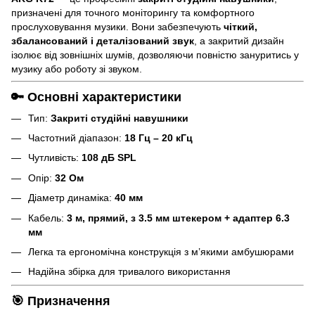
призначені для точного моніторингу та комфортного
прослуховування музики. Вони забезпечують
чіткий,
збалансований і деталізований звук
, а закритий дизайн
ізолює від зовнішніх шумів, дозволяючи повністю зануритись у
музику або роботу зі звуком.
🔑 Основні характеристики
Тип:
Закриті студійні навушники
Частотний діапазон:
18 Гц – 20 кГц
Чутливість:
108 дБ SPL
Опір:
32 Ом
Діаметр динаміка:
40 мм
Кабель:
3 м, прямий, з 3.5 мм штекером + адаптер 6.3
мм
Легка та ергономічна конструкція з м’якими амбушюрами
Надійна збірка для тривалого використання
🎯 Призначення