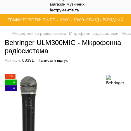
ГРАФІК РОБОТИ: ПН-ПТ - 10:00 - 19:00. СБ-НД - ВИХІДНИЙ
Мікрофони та радіосистеми
Мікрофонні радіосистеми
Мікр
Behringer ULM300MIC - Мікрофонна
радіосистема
Артикул:
88391
Написати відгук
−5%
4
4