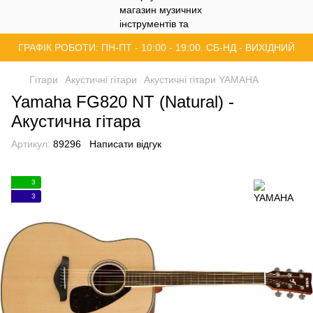
ГРАФІК РОБОТИ: ПН-ПТ - 10:00 - 19:00. СБ-НД - ВИХІДНИЙ
Гітари
Акустичні гітари
Акустичні гітари YAMAHA
Yamaha FG820 NT (Natural) -
Акустична гітара
Артикул:
89296
Написати відгук
3
3