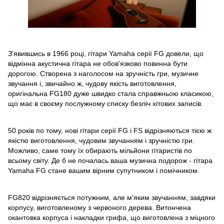
З'явившись в 1966 році, гітари Yamaha серії FG довели, що
відмінна акустична гітара не обов'язково повинна бути
дорогою. Створена з наголосом на зручність гри, музичне
звучання і, звичайно ж, чудову якість виготовлення,
оригінальна FG180 дуже швидко стала справжньою класикою,
що має в своєму послужному списку безліч хітових записів.
50 років по тому, нові гітари серії FG і FS відрізняються тією ж
якістю виготовлення, чудовим звучанням і зручністю гри.
Можливо, саме тому їх обирають мільйони гітаристів по
всьому світу. Де б не почалась ваша музична подорож - гітара
Yamaha FG стане вашим вірним супутником і помічником.
FG820 відрізняється потужним, але м'яким звучанням, завдяки
корпусу, виготовленому з червоного дерева. Витончена
окантовка корпуса і накладки грифа, що виготовлена ​​з міцного