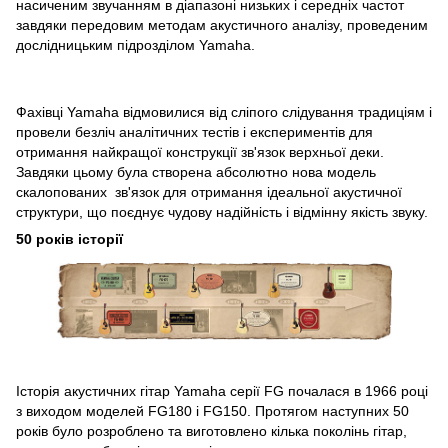
насиченим звучанням в діапазоні низьких і середніх частот
завдяки передовим методам акустичного аналізу, проведеним
дослідницьким підрозділом Yamaha.
Фахівці Yamaha відмовилися від сліпого слідування традиціям і
провели безліч аналітичних тестів і експериментів для
отримання найкращої конструкції зв'язок верхньої деки.
Завдяки цьому була створена абсолютно нова модель
скалопованих зв'язок для отримання ідеальної акустичної
структури, що поєднує чудову надійність і відмінну якість звуку.
50 років історії
Історія акустичних гітар Yamaha серії FG почалася в 1966 році
з виходом моделей FG180 і FG150. Протягом наступних 50
років було розроблено та виготовлено кілька поколінь гітар,