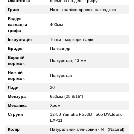
Окантовка
Кремова по деці і грифу
Гриф
Нато з палісандровою накладкою
Радіус
накладки
400мм
грифа
Інкрустація
Точки - маркери ладів
Бридж
Палісандр
Верхній
Поліуретан, 43 мм
поріжок
Нижній
Поліуретан
поріжок
Лади
20
Мензура
650мм (25 9/16")
Механіка
Хром
Струни
12-53 Yamaha FS50BT або D'Addario
EXP11
Колір
Натуральний глянсовий - NT (Natural)