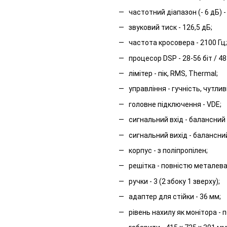
частотний діапазон (- 6 дБ) - 
звуковий тиск - 126,5 дБ;
частота кросовера - 2100 Гц;
процесор DSP - 28-56 біт / 48
лімітер - пік, RMS, Thermal;
управління - гучність, чутлив
головне підключення - VDE;
сигнальний вхід - балансний 1
сигнальний вихід - балансний 
корпус - з поліпропілен;
решітка - повністю металева
ручки - 3 (2 збоку 1 зверху);
адаптер для стійки - 36 мм;
рівень нахилу як монітора - п