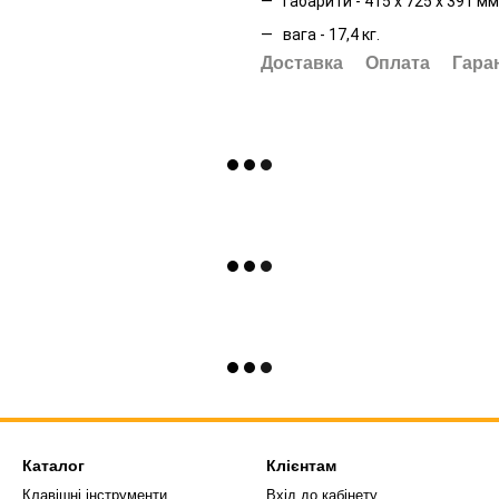
габарити - 415 х 725 х 391 мм
вага - 17,4 кг.
Доставка
Оплата
Гара
Каталог
Клієнтам
Клавішні інструменти
Вхід до кабінету