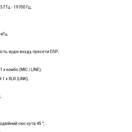
57 Гц - 19700 Гц;
 кГц;
ість аудіо входу, пресети DSP;
 x комбо (MIC / LINE);
1 x XLR (LINK);
;
одвійний скіс кута 45 °;