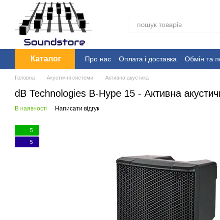
Перейти до основного контенту
Каталог
Про нас
Оплата і доставка
Обмін та 
Головна
Акустичні системи
Активна акустика
dB Technologies B-Hype 15 - Активна акусти
В наявності
Написати відгук
5
5