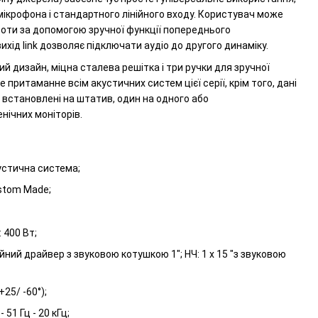
ікрофона і стандартного лінійного входу. Користувач може
оти за допомогою зручної функції попереднього
хід link дозволяє підключати аудіо до другого динаміку.
ий дизайн, міцна сталева решітка і три ручки для зручної
е притаманне всім акустичних систем цієї серії, крім того, дані
 встановлені на штатив, один на одного або
нічних моніторів.
кустична система;
ustom Made;
: 400 Вт;
сійний драйвер з звуковою котушкою 1"; НЧ: 1 х 15 "з звуковою
+25/ -60°);
 51 Гц - 20 кГц;