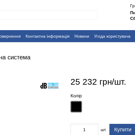
Гр
П
Сб
повернення
Контактна інформація
Новини
Угода користувача
чна система
25 232 грн/шт.
Колір
Купити
шт.