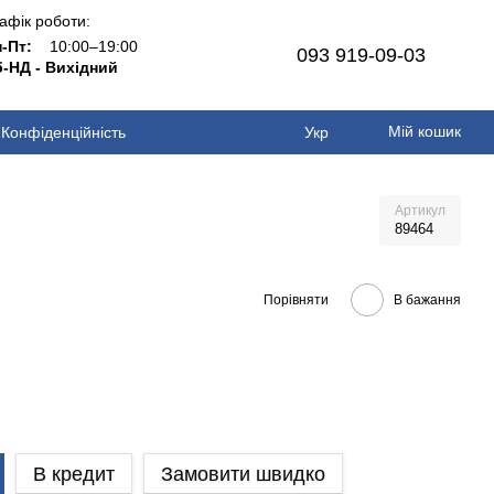
афік роботи:
н-Пт:
10:00–19:00
093 919-09-03
-НД - Вихідний
Мій кошик
Конфіденційність
Укр
Артикул
89464
Порівняти
В бажання
В кредит
Замовити швидко