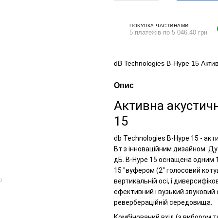
ПОКУПКА ЧАСТИНАМИ
5 платежів по 5 046.40 грн
dB Technologies B-Hype 15 Акти
Опис
Активна акустичн
15
db Technologies B-Hype 15 - ак
Вт з інноваційним дизайном. Ду
дБ. B-Hype 15 оснащена одним 
15 "вуфером (2" голосовий кот
ю
вертикальній осі, і диверсифік
ефективний і вузький звуковий 
ревербераційній середовища.
Комбінований вхід (з вибором т