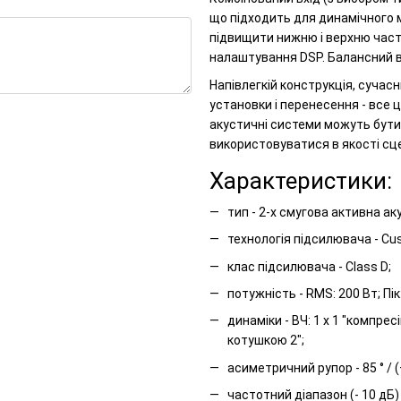
що підходить для динамічного м
підвищити нижню і верхню част
налаштування DSP. Балансний ви
Напівлегкій конструкція, сучасн
установки і перенесення - все ц
акустичні системи можуть бути
використовуватися в якості сце
Характеристики:
тип - 2-х смугова активна а
технологія підсилювача - C
клас підсилювача - Class D;
потужність - RMS: 200 Вт; Пік
динаміки - ВЧ: 1 х 1 "компре
котушкою 2";
асиметричний рупор - 85 ° / (
частотний діапазон (- 10 дБ) -