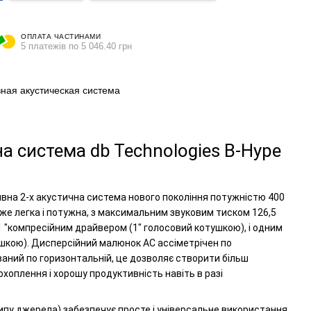
ОПЛАТА ЧАСТИНАМИ
5 платежів по 5 046.40 грн
вная акустическая система
а система db Technologies B-Hype
тивна 2-х акустична система нового покоління потужністю 400
же легка і потужна, з максимальним звуковим тиском 126,5
1 "компресійним драйвером (1" голосовий котушкою), і одним
ушкою). Дисперсійний малюнок АС ассіметрічен по
ований по горизонтальній, це дозволяє створити більш
охоплення і хорошу продуктивність навіть в разі
ипу джерела) забезпечує просте і універсальне використання,