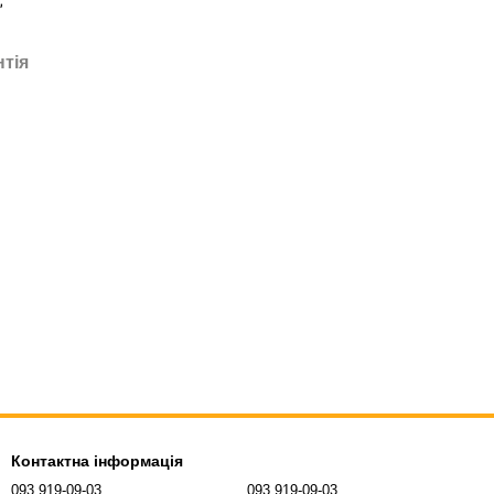
;
нтія
Контактна інформація
093 919-09-03
093 919-09-03