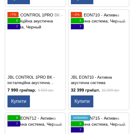
−7%
−2%
6
6
7
7
JBL CONTROL 1PRO BK -
JBL EON710 - Активна
інсталяційна акустична
акустична система
система
7 990 грн/пар.
32 399 грн/шт.
8 559 грн
32 999 грн
Купити
Купити
6
НОВИНКА
7
6
7