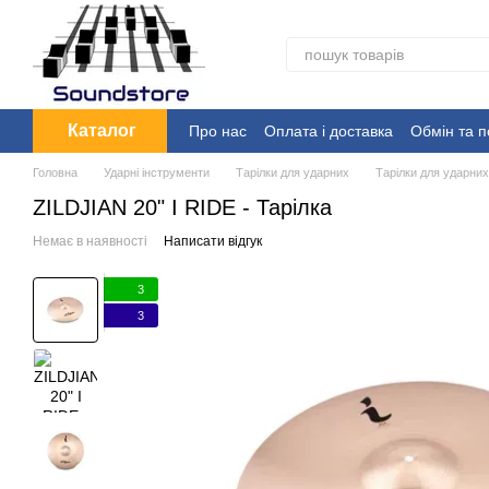
Перейти до основного контенту
Каталог
Про нас
Оплата і доставка
Обмін та 
Головна
Ударні інструменти
Тарілки для ударних
Тарілки для ударни
ZILDJIAN 20" I RIDE - Тарілка
Немає в наявності
Написати відгук
3
3