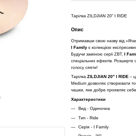
Тарілка ZILDJIAN 20" I RIDE
Опис
Отримавши свою назву від «Ilham
I Family
є колекцією експресивни
Будучи заміною серії ZBT,
I Fam
спеціальних ефектів. Розширте с
голосу сяяти!
Тарілка
ZILDJIAN 20" I RIDE
– ц
Medium дозволяє створювати точ
чашки, яке добре проявляє себе 
ю
Характеристики
Вид - Одиночна
Тип - Ride
Серія - I Family