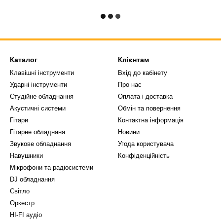
Каталог
Клієнтам
Клавішні інструменти
Вхід до кабінету
Ударні інструменти
Про нас
Студійне обладнання
Оплата і доставка
Акустичні системи
Обмін та повернення
Гітари
Контактна інформація
Гітарне обладнаня
Новини
Звукове обладнання
Угода користувача
Навушники
Конфіденційність
Мікрофони та радіосистеми
DJ обладнання
Світло
Оркестр
HI-FI аудіо