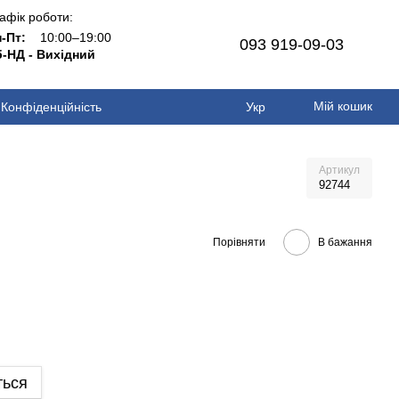
афік роботи:
н-Пт:
10:00–19:00
093 919-09-03
-НД - Вихідний
Мій кошик
Конфіденційність
Укр
Артикул
92744
Порівняти
В бажання
ться