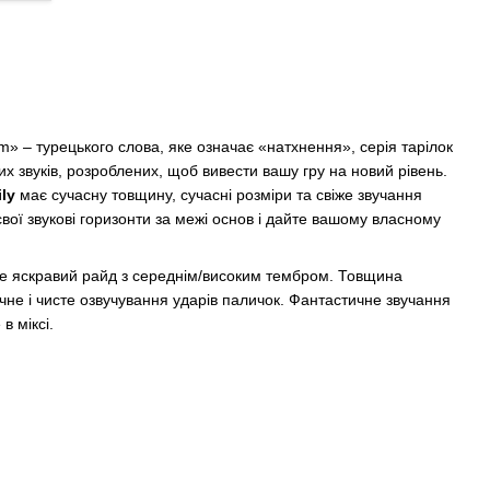
» – турецького слова, яке означає «натхнення», серія тарілок
х звуків, розроблених, щоб вивести вашу гру на новий рівень.
ily
має сучасну товщину, сучасні розміри та свіже звучання
вої звукові горизонти за межі основ і дайте вашому власному
е яскравий райд з середнім/високим тембром. Товщина
не і чисте озвучування ударів паличок. Фантастичне звучання
в міксі.