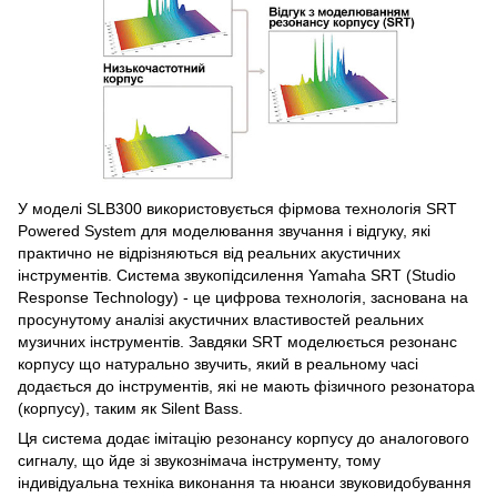
У моделі SLB300 використовується фірмова технологія SRT
Powered System для моделювання звучання і відгуку, які
практично не відрізняються від реальних акустичних
інструментів. Система звукопідсилення Yamaha SRT (Studio
Response Technology) - це цифрова технологія, заснована на
просунутому аналізі акустичних властивостей реальних
музичних інструментів. Завдяки SRT моделюється резонанс
корпусу що натурально звучить, який в реальному часі
додається до інструментів, які не мають фізичного резонатора
(корпусу), таким як Silent Bass.
Ця система додає імітацію резонансу корпусу до аналогового
сигналу, що йде зі звукознімача інструменту, тому
індивідуальна техніка виконання та нюанси звуковидобування