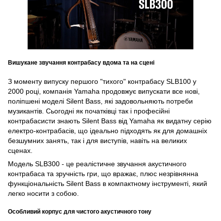
Вишукане звучання контрабасу вдома та на сцені
З моменту випуску першого "тихого" контрабасу SLB100 у
2000 році, компанія Yamaha продовжує випускати все нові,
поліпшені моделі Silent Bass, які задовольняють потреби
музикантів. Сьогодні як початківці так і професійні
контрабасисти знають Silent Bass від Yamaha як видатну серію
електро-контрабасів, що ідеально підходять як для домашніх
безшумних занять, так і для виступів, навіть на великих
сценах.
Модель SLB300 - це реалістичне звучання акустичного
контрабаса та зручність гри, що вражає, плюс незрівнянна
функціональність Silent Bass в компактному інструменті, який
легко носити з собою.
Особливий корпус для чистого акустичного тону