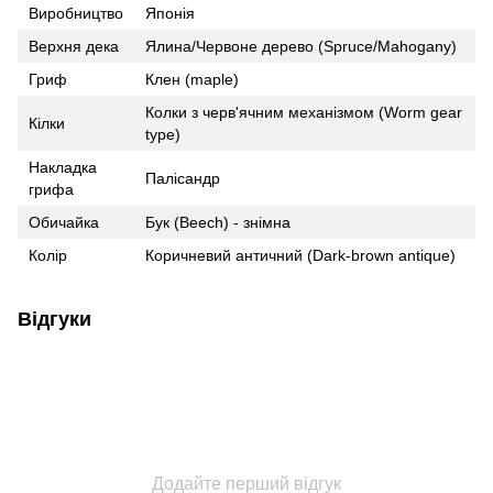
Виробництво
Японія
Верхня дека
Ялина/Червоне дерево (Spruce/Mahogany)
Гриф
Клен (maple)
Колки з черв'ячним механізмом (Worm gear
Кілки
type)
Накладка
Палісандр
грифа
Обичайка
Бук (Beech) - знімна
Колір
Коричневий античний (Dark-brown antique)
Відгуки
Додайте перший відгук