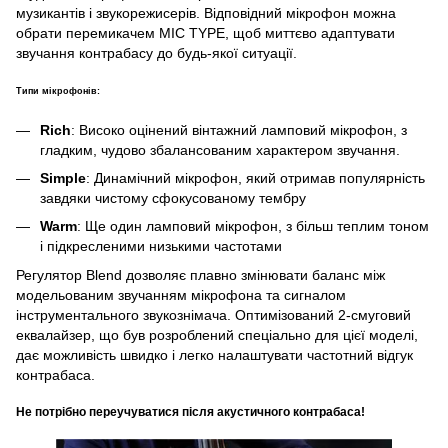
музикантів і звукорежисерів. Відповідний мікрофон можна
обрати перемикачем MIC TYPE, щоб миттєво адаптувати
звучання контрабасу до будь-якої ситуації.
Типи мікрофонів:
Rich
: Високо оцінений вінтажний ламповий мікрофон, з
гладким, чудово збалансованим характером звучання.
Simple
: Динамічний мікрофон, який отримав популярність
завдяки чистому сфокусованому тембру
Warm
: Ще один ламповий мікрофон, з більш теплим тоном
і підкресленими низькими частотами
Регулятор Blend дозволяє плавно змінювати баланс між
модельованим звучанням мікрофона та сигналом
інструментального звукознімача. Оптимізований 2-смуговий
еквалайзер, що був розроблений спеціально для цієї моделі,
дає можливість швидко і легко налаштувати частотний відгук
контрабаса.
Не потрібно переучуватися після акустичного контрабаса!