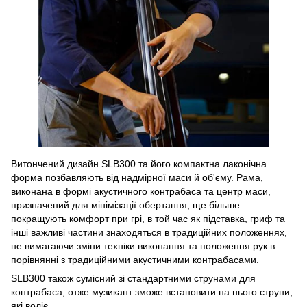
Витончений дизайн SLB300 та його компактна лаконічна
форма позбавляють від надмірної маси й об'єму. Рама,
виконана в формі акустичного контрабаса та центр маси,
призначений для мінімізації обертання, ще більше
покращують комфорт при грі, в той час як підставка, гриф та
інші важливі частини знаходяться в традиційних положеннях,
не вимагаючи зміни техніки виконання та положення рук в
порівнянні з традиційними акустичними контрабасами.
SLB300 також сумісний зі стандартними струнами для
контрабаса, отже музикант зможе встановити на нього струни,
які воліє.