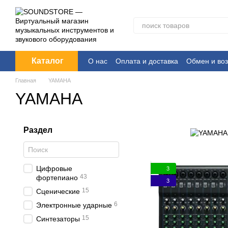
Перейти к основному контенту
Каталог
О нас
Оплата и доставка
Обмен и воз
Главная
YAMAHA
YAMAHA
Раздел
Цифровые
3
43
фортепиано
3
15
Сценические
6
Электронные ударные
15
Синтезаторы