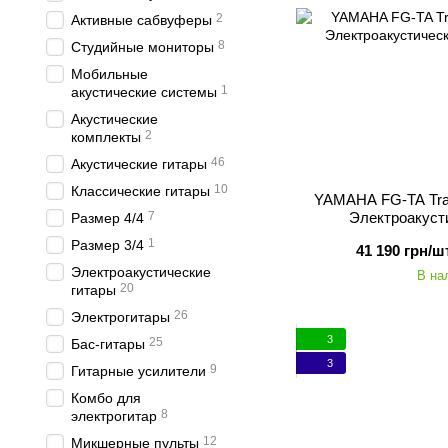
2
Активные сабвуферы
8
Студийные мониторы
Мобильные
1
акустические системы
Акустические
2
комплекты
46
Акустические гитары
10
Классические гитары
YAMAHA FG-TA Tran
7
Электроакуст
Размер 4/4
1
Размер 3/4
41 190 грн/шт
Электроакустические
В на
20
гитары
26
Электрогитары
3
25
Бас-гитары
3
9
Гитарные усилители
Комбо для
8
электрогитар
12
Микшерные пульты