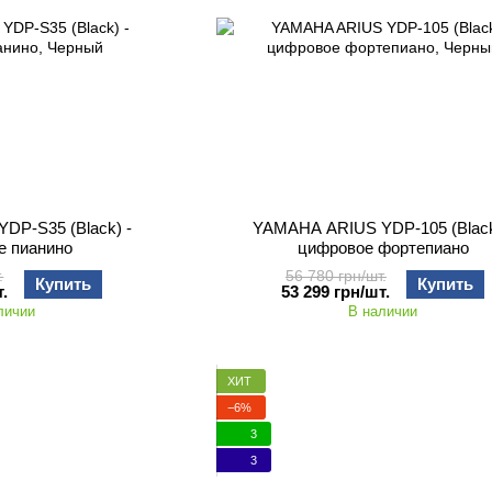
DP-S35 (Black) -
YAMAHA ARIUS YDP-105 (Black
е пианино
цифровое фортепиано
.
56 780 грн/шт.
Купить
Купить
.
53 299 грн/шт.
личии
В наличии
ХИТ
−6%
3
3