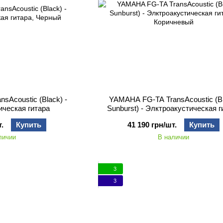
sAcoustic (Black) -
YAMAHA FG-TA TransAcoustic (B
ическая гитара
Sunburst) - Элктроакустическая г
.
Купить
41 190 грн/шт.
Купить
личии
В наличии
3
3