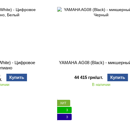
hite) - Цифровое
YAMAHA AG08 (Black) - микшерный
епиано
.
Купить
44 415 грн/шт.
Купить
.
личии
В наличии
ХИТ
3
3