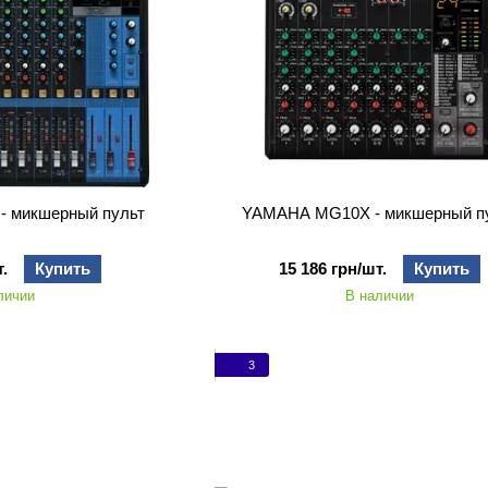
 микшерный пульт
YAMAHA MG10X - микшерный п
.
Купить
15 186 грн/шт.
Купить
личии
В наличии
3