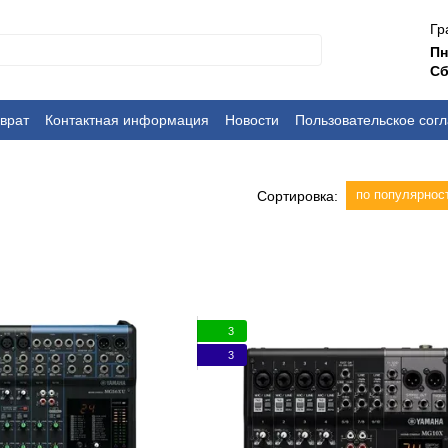
Гр
П
Сб
врат
Контактная информация
Новости
Пользовательское сог
по популярнос
Сортировка:
3
3