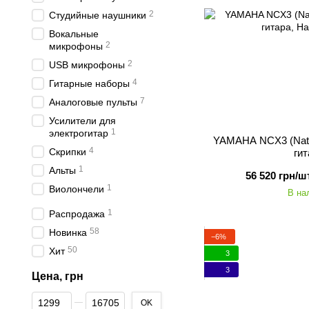
2
Студийные наушники
Вокальные
2
микрофоны
2
USB микрофоны
4
Гитарные наборы
7
Аналоговые пульты
Усилители для
1
электрогитар
YAMAHA NCX3 (Natu
4
Скрипки
ги
1
Альты
56 520 грн/шт
1
Виолончели
В на
1
Распродажа
58
Новинка
−6%
50
Хит
3
3
Цена, грн
От Цена, грн
До Цена, грн
OK