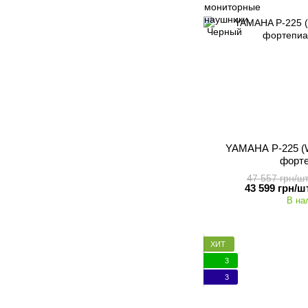
YAMAHA P-225 (W
форт
47 557 грн/шт
43 599 грн/шт
В на
ХИТ
3
3