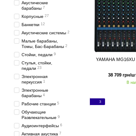
Акустические
7
барабаны
27
Корпусные
12
Банкетки
2
Акустические системы
Малые барабаны,
2
Томы, Бас-Барабаны
9
Стойки, педали
YAMAHA MG16XU -
Стулья, стойки,
23
педали
38 709 грн/шт
Электронная
1
перкуссия
В на
Электронные
4
барабаны
3
5
Рабочие станции
Обучающие
9
Развлекательные
6
Аудиоинтерфейсы
7
Активная акустика