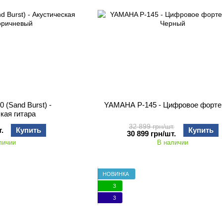
(Sand Burst) -
YAMAHA P-145 - Цифровое форте
кая гитара
32 899 грн/шт.
.
Купить
Купить
30 899 грн/шт.
личии
В наличии
НОВИНКА
3
3