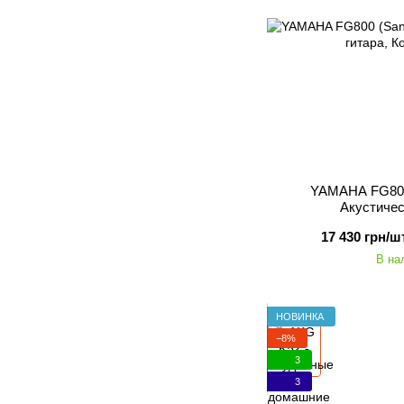
YAMAHA FG800 
Акустичес
17 430 грн/шт
В на
Подарок
НОВИНКА
−8%
3
3