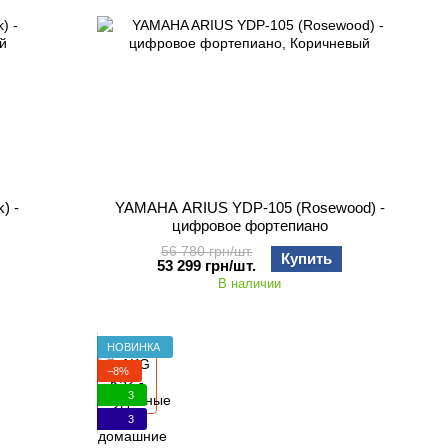
) -
YAMAHA ARIUS YDP-105 (Rosewood) -
цифровое фортепиано
56 780 грн/шт.
Купить
53 299 грн/шт.
В наличии
Подарок
НОВИНКА
−8%
3
3