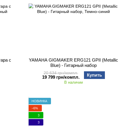
ара с
YAMAHA GIGMAKER ERG121 GPII (Metallic
Blue) - Гитарный набор
20 634 грн/компл.
Купить
19 799 грн/компл.
В наличии
НОВИНКА
−6%
3
3