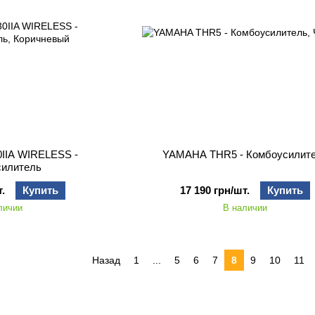
IIA WIRELESS -
YAMAHA THR5 - Комбоусилит
силитель
.
Купить
17 190 грн/шт.
Купить
личии
В наличии
Назад
1
...
5
6
7
8
9
10
11