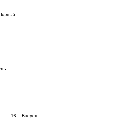
ель
...
16
Вперед