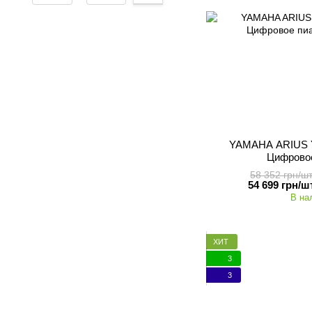
YAMAHA ARIUS Y
Цифрово
58 352 грн/шт
54 699 грн/шт
В на
ХИТ
3
3