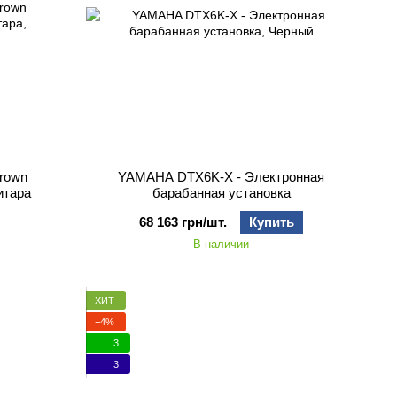
rown
YAMAHA DTX6K-X - Электронная
итара
барабанная установка
68 163 грн/шт.
Купить
В наличии
ХИТ
−4%
3
3