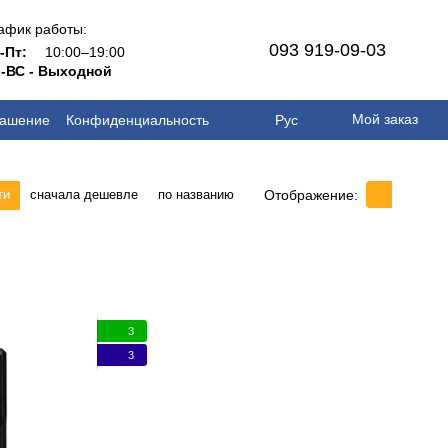
афик работы:
093 919-09-03
н-Пт:
10:00–19:00
-ВС - Выходной
Мой заказ
лашение
Конфиденциальность
Рус
Отображение:
ти
сначала дешевле
по названию
3
3