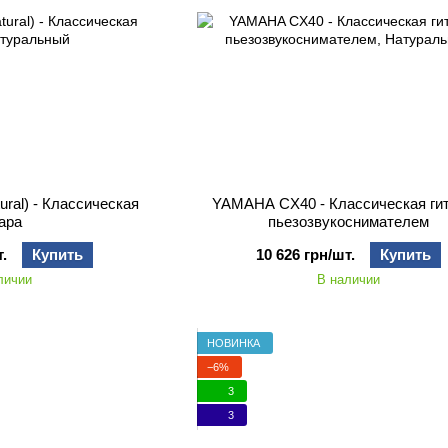
ral) - Классическая
YAMAHA CX40 - Классическая гит
тара
пьезозвукоснимателем
.
Купить
10 626 грн/шт.
Купить
личии
В наличии
НОВИНКА
−6%
3
3