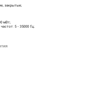
ие, закрытые;
0 мВт;
астот: 5 - 35000 Гц;
нтия