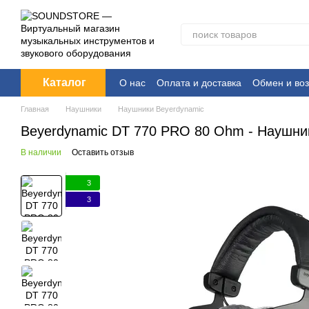
Перейти к основному контенту
Каталог
О нас
Оплата и доставка
Обмен и воз
Главная
Наушники
Наушники Beyerdynamic
Beyerdynamic DT 770 PRO 80 Ohm - Наушни
В наличии
Оставить отзыв
3
3