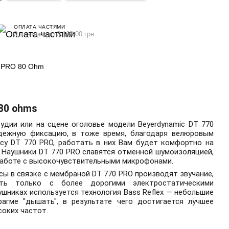
ОПЛАТА ЧАСТЯМИ
3 платежа по 3 168.00 грн
0 PRO 80 Ohm
80 ohms
удии или на сцене оголовье модели Beyerdynamic DT 770
дежную фиксацию, в тоже время, благодаря велюровым
у DT 770 PRO, работать в них Вам будет комфортно на
 Наушники DT 770 PRO славятся отменной шумоизоляцией,
работе с высокочувствительными микрофонами.
сы в связке с мембраной DT 770 PRO производят звучание,
ть только с более дорогими электростатическими
ушниках используется технология Bass Reflex — небольшие
агме "дышать", в результате чего достигается лучшее
соких частот.