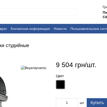
Гр
П
Сб
врат
Контактная информация
Новости
Пользовательское сог
ки студийные
9 504 грн/шт.
Цвет
Купить
шт.