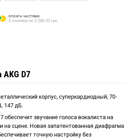
ОПЛАТА ЧАСТЯМИ
3 платежа по 3 266.33 грн
а AKG D7
еталлический корпус, суперкардиодный, 70-
L 147 дБ.
 обеспечит звучание голоса вокалиста на
и и на сцене. Новая запатентованная диафрагма
обеспечивает точную настройку без