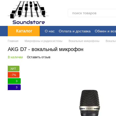
Перейти к основному контенту
Каталог
О нас
Оплата и доставка
Обмен и воз
Главная
Микрофоны и радиосистеиы
Вокальные микрофоны
Вокаль
AKG D7 - вокальный микрофон
В наличии
Оставить отзыв
ХИТ
−7%
3
3