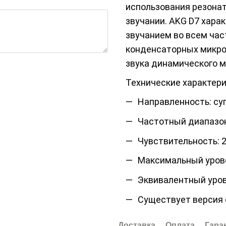
использования резонат
звучании. AKG D7 хара
звучанием во всем час
конденсаторных микро
звука динамического 
Технические характер
Направленность: с
Частотный диапазон:
Чувствительность: 2,
Максимальный урове
Эквивалентный уров
Существует версия 
Доставка
Оплата
Гара