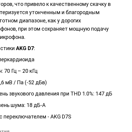
оров, что привело к качественному скачку в
ктеризуется утонченным и благородным
тотном диапазоне, как у дорогих
фонов, при этом сохраняет мощную подачу
микрофона.
истики
AKG D
7
:
уперкардиоида
 70 Гц – 20 кГц
6 мВ / Па (-52 дБв)
нь звукового давления при THD 1.0%: 147 дБ
ень шума: 18 дБ-А
с переключателем - AKG D7S
нтия