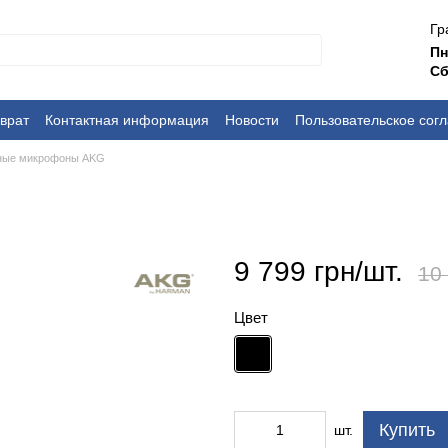
Гр
П
Сб
врат
Контактная информация
Новости
Пользовательское сог
ные микрофоны AKG
9 799 грн/шт.
10
Цвет
Купить
шт.