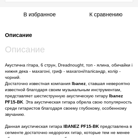
В избранное
К сравнению
Описание
Описание
Акустична гітара, 6 струн, Dreadnought, топ - ялина, обичайки і
нижня дека - махагоні, гриф - махагоні/палісандр, колір -
чорний.
Достаточно известная компания
Ibanez
, ставшая невероятно
известной благодаря своим музыкальным инструментам,
представляет шестиструнную акустическую гитару
Ibanez
PF15-BK
. Эта акустическая гитара обрела свою популярность
среди гитаристов благодаря своему глубокому, особенному
звучанию.
Данная акустическая гитара
IBANEZ PF15-BK
представлена в
сегменте достаточно недорогих гитар, которые тем не менее