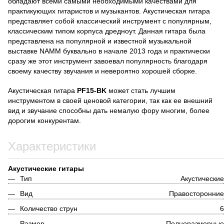
обладают всеми самыми необходимыми качествами для
практикующих гитаристов и музыкантов. Акустическая гитара
представляет собой классический инструмент с популярным,
классическим типом корпуса дредноут. Данная гитара была
представлена на популярной и известной музыкальной
выставке NAMM буквально в начале 2013 года и практически
сразу же этот инструмент завоевал популярность благодаря
своему качеству звучания и невероятно хорошей сборке.
Акустическая гитара
PF15-BK
может стать лучшим
инструментом в своей ценовой категории, так как ее внешний
вид и звучание способны дать немалую фору многим, более
дорогим конкурентам.
Характеристики
Акустические гитары
Тип
Акустически
Вид
Правосторонни
Количество струн
Размер
Полноразмерны