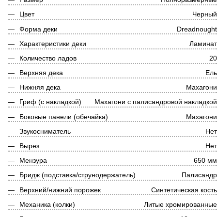
Цвет
Черны
Форма деки
Dreadnough
Характеристики деки
Ламина
Количество ладов
2
Верхняя дека
Ел
Нижняя дека
Махагон
Гриф (с накладкой)
Махагони с палисандровой накладко
Боковые панели (обечайка)
Махагон
Звукосниматель
Не
Вырез
Не
Мензура
650 м
Бридж (подставка/струнодержатель)
Палисанд
Верхний/нижний порожек
Синтетическая кост
Механика (колки)
Литые хромированны