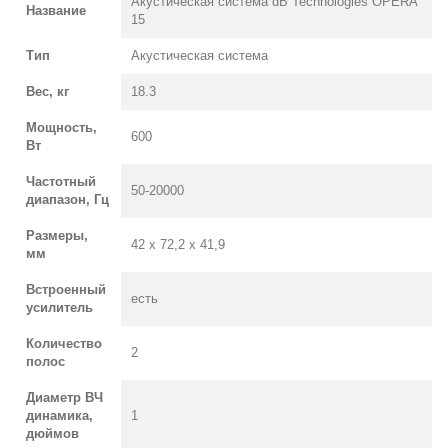
Акустическая система dB Technologies OPERA
Название
15
Тип
Акустическая система
Вес, кг
18.3
Мощность,
600
Вт
Частотный
50-20000
диапазон, Гц
Размеры,
42 х 72,2 х 41,9
мм
Встроенный
есть
усилитель
Количество
2
полос
Диаметр ВЧ
динамика,
1
дюймов