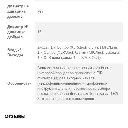
Диаметр СЧ
динамика,
нет
дюймов
Диаметр НЧ
динамика,
15
дюймов
входы: 1 x Combo (XLR/Jack 6.3 мм) MIC/Line,
Входы/
1 x Combo (XLR/Jack 6.3 мм) MIC/Inst; выходы:
Выходы
1 x XLR папа (канал 1 Link/Mix OUT);
Асимметричный рупор с новым дизайном;
цифровой процессор обработки с FIR
фильтрами; два входных канала
Особенности
(микрофонный-линейный/микрофонный-
инструментальный); возможность выбора
выходного канала (link канал 1/mix канал 1+2);
8 готовых пресетов эквализации.
Отзывы