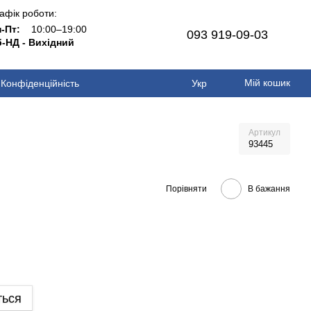
афік роботи:
н-Пт:
10:00–19:00
093 919-09-03
-НД - Вихідний
Мій кошик
Конфіденційність
Укр
Артикул
93445
Порівняти
В бажання
ться