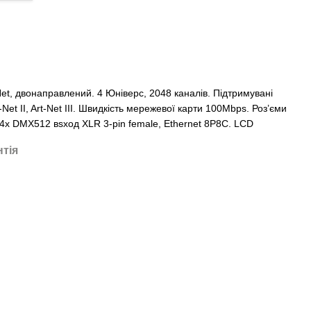
t, двонаправлений. 4 Юніверс, 2048 каналів. Підтримувані
-Net II, Art-Net III. Швидкість мережевої карти 100Mbps. Роз’єми
 4x DMX512 вsход XLR 3-pin female, Ethernet 8P8C. LCD
нтія