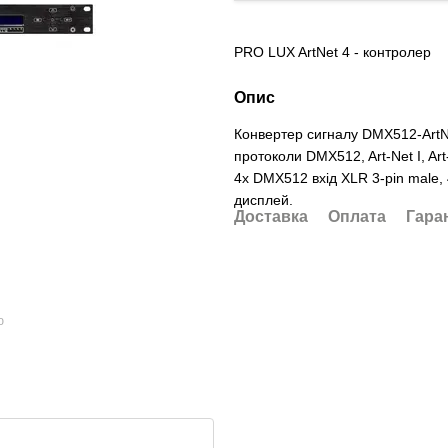
PRO LUX ArtNet 4 - контролер
Опис
Конвертер сигналу DMX512-ArtNe
протоколи DMX512, Art-Net I, Art
4x DMX512 вхід XLR 3-pin male,
дисплей.
Доставка
Оплата
Гара
ю