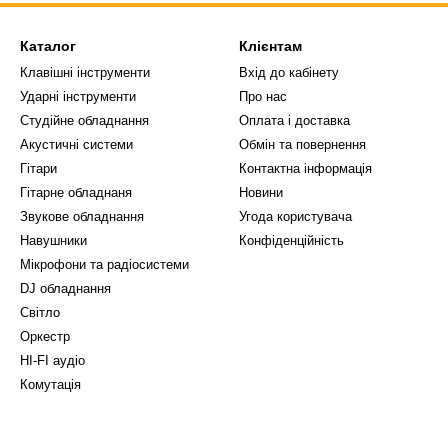
Каталог
Клієнтам
Клавішні інструменти
Вхід до кабінету
Ударні інструменти
Про нас
Студійне обладнання
Оплата і доставка
Акустичні системи
Обмін та повернення
Гітари
Контактна інформація
Гітарне обладнаня
Новини
Звукове обладнання
Угода користувача
Навушники
Конфіденційність
Мікрофони та радіосистеми
DJ обладнання
Світло
Оркестр
HI-FI аудіо
Комутація