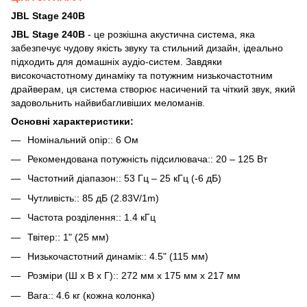
JBL Stage 240B
JBL Stage 240B
- це розкішна акустична система, яка
забезпечує чудову якість звуку та стильний дизайн, ідеально
підходить для домашніх аудіо-систем. Завдяки
високочастотному динаміку та потужним низькочастотним
драйверам, ця система створює насичений та чіткий звук, який
задовольнить найвибагливіших меломанів.
Основні характеристики:
Номінальний опір:: 6 Ом
Рекомендована потужність підсилювача:: 20 – 125 Вт
Частотний діапазон:: 53 Гц – 25 кГц (-6 дБ)
Чутливість:: 85 дБ (2.83V/1m)
Частота розділення:: 1.4 кГц
Твітер:: 1" (25 мм)
Низькочастотний динамік:: 4.5" (115 мм)
Розміри (Ш х В х Г):: 272 мм x 175 мм x 217 мм
Вага:: 4.6 кг (кожна колонка)