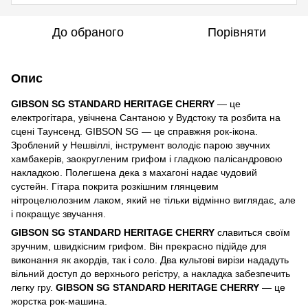
До обраного
Порівняти
Опис
GIBSON SG STANDARD HERITAGE CHERRY
— це
електрогітара, увічнена Сантаною у Вудстоку та розбита на
сцені Таунсенд. GIBSON SG — це справжня рок-ікона.
Зроблений у Нешвіллі, інструмент володіє парою звучних
хамбакерів, заокругленим грифом і гладкою палісандровою
накладкою. Полегшена дека з махагоні надає чудовий
сустейн. Гітара покрита розкішним глянцевим
нітроцелюлозним лаком, який не тільки відмінно виглядає, але
і покращує звучання.
GIBSON SG STANDARD HERITAGE CHERRY
славиться своїм
зручним, швидкісним грифом. Він прекрасно підійде для
виконання як акордів, так і соло. Два культові вирізи нададуть
вільний доступ до верхнього регістру, а накладка забезпечить
легку гру.
GIBSON SG STANDARD HERITAGE CHERRY
— це
жорстка рок-машина.