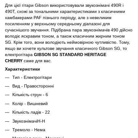
Для цієї гітари Gibson використовували звукознімачі 490R і
490T, схожі за тональними характеристиками з класичними
хамбакерами PAF пізнього періоду, але з невеликим
посиленням у верхньому середньому діапазоні для
сучаснішого звучання. Підібрана пара звукознімачів 490 дійсно
володіє яскравим тоном, а також класичним жирним тоном
SG. Крім того, вони володіють неймовірною чутливістю. Тому,
якщо ви хочете культове звучання класичного Gibson SG, то
електрогітара
GIBSON SG STANDARD HERITAGE
CHERRY
саме для вас.
Характеристики
Тип - Електрогітари
Вид - Правосторонні
Кількість струн - 6
Колір - Вишневий
Кількість ладів - 22
ЗвукознімачіH-H
Тремоло - Нема