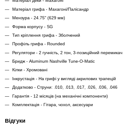
Матеріал деки - Махагоні
Матеріал грифа - Махагоні/Палісандр
Мензура - 24.75" (629 мм)
Форма корпусу - SG
Тип кріплення грифа - Зболчений
Профіль грифа - Rounded
Регулятори - 2 гучність, 2 тон, 3-позиційний перемикач
Бридж - Aluminum Nashville Tune-O-Matic
Кілки - Хромовані
Інкрустація - На грифі у вигляді акрилових трапецій
Додатково - Струни: .010, .013, .017, .026, .036, .046
Гарантія - 12 місяців (на механічні компоненти)
Комплектація - Гітара, чохол, аксесуари
Відгуки