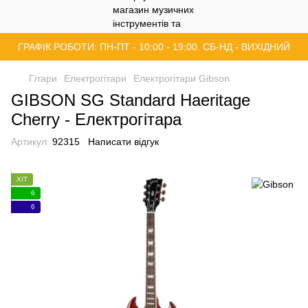
ГРАФІК РОБОТИ: ПН-ПТ - 10:00 - 19:00. СБ-НД - ВИХІДНИЙ
Гітари
Електрогітари
Електрогітари Gibson
GIBSON SG Standard Haeritage
Cherry - Електрогітара
Артикул:
92315
Написати відгук
ХІТ
6
6