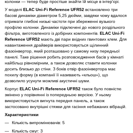
колонки — тепер буде простіше знайти їй місце в інтер'єрі.
У моделі
ELAC Uni-Fi Reference UFR52
встановлено три
басові динаміки діаметром 5,25 дюйми, завдяки чому вдалося
отримати глибокі низькі частоти при збереженні вузького
профілю колонки. Динаміки підключені до нового роздільного
фільтра, виготовленого із добірних компонентів.
ELAC Uni-Fi
Reference UFR52
мають дві пари вхідних гвинтових клем. Для
навантаження драйверів використовується щілинний
фазоінвертор, який розташовано у самому низу передньої
панелі. Таке рішення робить розповсюдження басів у кімнаті
найбільш рівномірним, а також дозволяє ставити колонки
досить близько до стіни. З боків отвір фазоінвертора має
похилу форму (в компанії її називають «кльош»), що
дозволило усунути можливі акустичні шуми.
Корпус
ELAC Uni-Fi Reference UFR52
також було повністю
змінено у порівнянні із попередньою версією. У ньому
використовується вигнута передня панель, а також
застосовано внутрішні стяжки для гасіння небажаних вібрацій.
Характеристики
Кількість випромінювачів: 5
Кількість смуг: 3