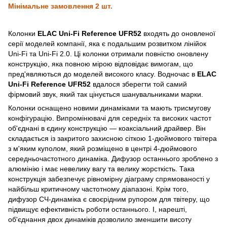
Мінімальне замовлення 2 шт.
Колонки
ELAC Uni-Fi Reference UFR52
входять до оновленої
серії моделей компанії, яка є подальшим розвитком лінійок
Uni-Fi та Uni-Fi 2.0. Ці колонки отримали повністю оновлену
конструкцію, яка повною мірою відповідає вимогам, що
пред'являються до моделей високого класу. Водночас в
ELAC
Uni-Fi Reference UFR52
вдалося зберегти той самий
фірмовий звук, який так цінується шанувальниками марки.
Колонки оснащено новими динаміками та мають трисмугову
конфігурацію. Випромінювачі для середніх та високих частот
об'єднані в єдину конструкцію — коаксіальний драйвер. Він
складається із закритого захисною сіткою 1-дюймового твітера
з м'яким куполом, який розміщено в центрі 4-дюймового
середньочастотного динаміка. Дифузор останнього зроблено з
алюмінію і має невелику вагу та велику жорсткість. Така
конструкція забезпечує рівномірну діаграму спрямованості у
найбільш критичному частотному діапазоні. Крім того,
дифузор СЧ-динаміка є своєрідним рупором для твітеру, що
підвищує ефективність роботи останнього. І, нарешті,
об'єднання двох динаміків дозволило зменшити висоту