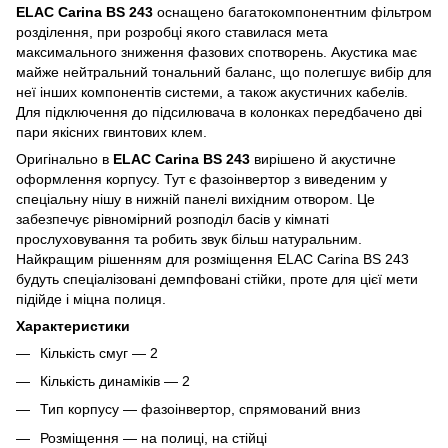
ELAC Carina BS 243
оснащено багатокомпонентним фільтром
розділення, при розробці якого ставилася мета
максимального зниження фазових спотворень. Акустика має
майже нейтральний тональний баланс, що полегшує вибір для
неї інших компонентів системи, а також акустичних кабелів.
Для підключення до підсилювача в колонках передбачено дві
пари якісних гвинтових клем.
Оригінально в
ELAC Carina BS 243
вирішено й акустичне
оформлення корпусу. Тут є фазоінвертор з виведеним у
спеціальну нішу в нижній панелі вихідним отвором. Це
забезпечує рівномірний розподіл басів у кімнаті
прослуховування та робить звук більш натуральним.
Найкращим рішенням для розміщення ELAC Carina BS 243
будуть спеціалізовані демпфовані стійки, проте для цієї мети
підійде і міцна полиця.
Характеристики
Кількість смуг — 2
Кількість динаміків — 2
Тип корпусу — фазоінвертор, спрямований вниз
Розміщення — на полиці, на стійці