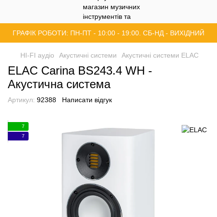
ГРАФІК РОБОТИ: ПН-ПТ - 10:00 - 19:00. СБ-НД - ВИХІДНИЙ
HI-FI аудіо
Акустичні системи
Акустичні системи ELAC
ELAC Carina BS243.4 WH -
Акустична система
Артикул:
92388
Написати відгук
7
7