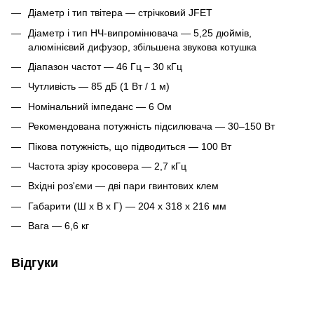
Діаметр і тип твітера — стрічковий JFET
Діаметр і тип НЧ-випромінювача — 5,25 дюймів,
алюмінієвий дифузор, збільшена звукова котушка
Діапазон частот — 46 Гц – 30 кГц
Чутливість — 85 дБ (1 Вт / 1 м)
Номінальний імпеданс — 6 Ом
Рекомендована потужність підсилювача — 30–150 Вт
Пікова потужність, що підводиться — 100 Вт
Частота зрізу кросовера — 2,7 кГц
Вхідні роз'єми — дві пари гвинтових клем
Габарити (Ш х В х Г) — 204 x 318 x 216 мм
Вага — 6,6 кг
Відгуки