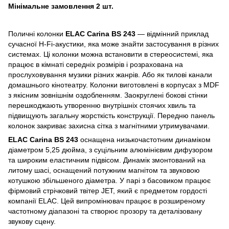
Мінімальне замовлення 2 шт.
Поличні колонки
ELAC Carina BS 243
— відмінний приклад
сучасної H-Fi-акустики, яка може знайти застосування в різних
системах. Ці колонки можна встановити в стереосистемі, яка
працює в кімнаті середніх розмірів і розрахована на
прослуховування музики різних жанрів. Або як тилові канали
домашнього кінотеатру. Колонки виготовлені в корпусах з MDF
з якісним зовнішнім оздобленням. Заокруглені бокові стінки
перешкоджають утворенню внутрішніх стоячих хвиль та
підвищують загальну жорсткість конструкції. Передню панель
колонок закриває захисна сітка з магнітними утримувачами.
ELAC Carina BS 243
оснащена низькочастотним динаміком
діаметром 5,25 дюйма, з суцільним алюмінієвим дифузором
та широким еластичним підвісом. Динамік змонтований на
литому шасі, оснащений потужним магнітом та звуковою
котушкою збільшеного діаметра. У парі з басовиком працює
фірмовий стрічковий твітер JET, який є предметом гордості
компанії ELAC. Цей випромінювач працює в розширеному
частотному діапазоні та створює прозору та деталізовану
звукову сцену.