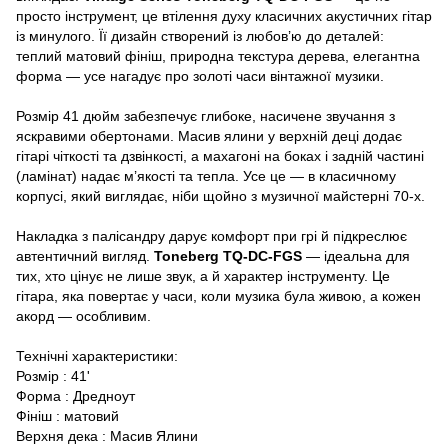
просто інструмент, це втілення духу класичних акустичних гітар
із минулого. Її дизайн створений із любов’ю до деталей:
теплий матовий фініш, природна текстура дерева, елегантна
форма — усе нагадує про золоті часи вінтажної музики.
Розмір 41 дюйм забезпечує глибоке, насичене звучання з
яскравими обертонами. Масив ялини у верхній деці додає
гітарі чіткості та дзвінкості, а махагоні на боках і задній частині
(ламінат) надає м’якості та тепла. Усе це — в класичному
корпусі, який виглядає, ніби щойно з музичної майстерні 70-х.
Накладка з палісандру дарує комфорт при грі й підкреслює
автентичний вигляд.
Toneberg TQ-DC-FGS
— ідеальна для
тих, хто цінує не лише звук, а й характер інструменту. Це
гітара, яка повертає у часи, коли музика була живою, а кожен
акорд — особливим.
Технічні характеристики:
Розмір : 41'
Форма : Дредноут
Фініш : матовий
Верхня дека : Масив Ялини